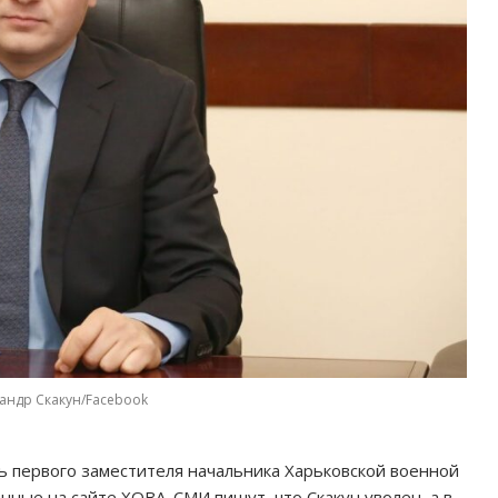
андр Скакун/Facebook
ь первого заместителя начальника Харьковской военной
ные на сайте ХОВА. СМИ пишут, что Скакун уволен, а в