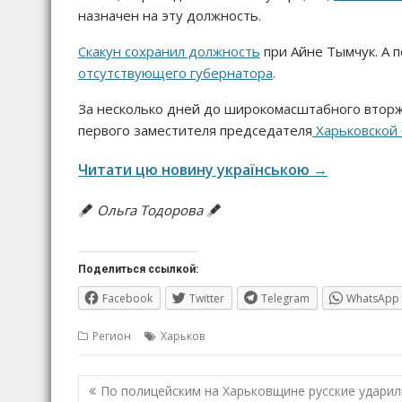
назначен на эту должность.
Скакун сохранил должность
при Айне Тымчук. А 
отсутствующего губернатора
.
За несколько дней до широкомасштабного вторж
первого заместителя председателя
Харьковской 
Читати цю новину українською →
Ольга Тодорова
Поделиться ссылкой:
Facebook
Twitter
Telegram
WhatsApp
Регион
Харьков
Навигация
По полицейским на Харьковщине русские ударил