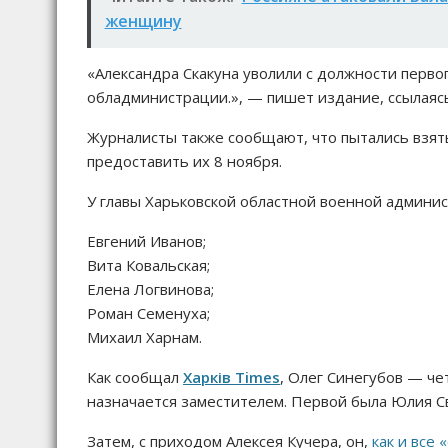
женщину
«Александра Скакуна уволили с должности перво
обладминистрации.», — пишет издание, ссылаясь
Журналисты также сообщают, что пытались взят
предоставить их 8 ноября.
У главы Харьковской областной военной админис
Евгений Иванов;
Вита Ковальская;
Елена Логвинова;
Роман Семенуха;
Михаил Харнам.
Как сообщал
Харків Times
, Олег Синегубов — че
назначается заместителем. Первой была Юлия С
Затем, с приходом Алексея Кучера, он,
как и все 