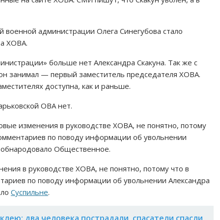
ой военной администрации Олега Синегубова стало
та ХОВА.
инистрации» больше нет Александра Скакуна. Так же с
 он занимал — первый заместитель председателя ХОВА.
местителях доступна, как и раньше.
арьковской ОВА нет.
овые изменения в руководстве ХОВА, не понятно, потому
комментариев по поводу информации об увольнении
ря обнародовало Общественное.
нения в руководстве ХОВА, не понятно, потому что в
нтариев по поводу информации об увольнении Александра
ало
Суспильне
.
клею: два человека пострадали, спасатели спасли