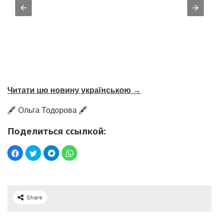
Читати цю новину українською →
🖋️ Ольга Тодорова 🖋️
Поделиться ссылкой:
Share