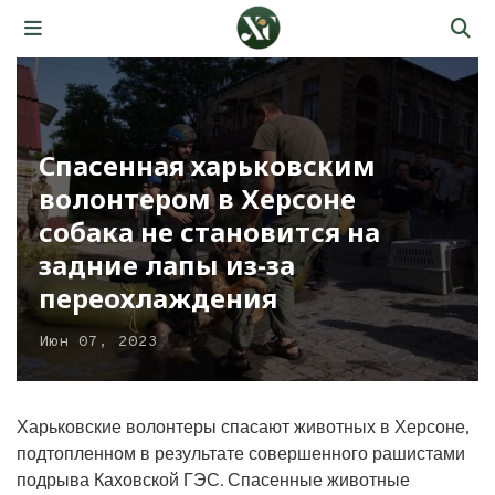
Спасенная харьковским
волонтером в Херсоне
собака не становится на
задние лапы из-за
переохлаждения
Июн 07, 2023
Харьковские волонтеры спасают животных в Херсоне,
подтопленном в результате совершенного рашистами
подрыва Каховской ГЭС. Спасенные животные