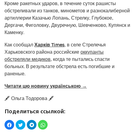
Кроме ракетных ударов, в течение суток рашисты
обстреливали из танков, минометов и разнокалиберной
артиллерии Казачью Лопань, Стрелку, Глубокое,
Дергачи, Фиголовку, Двуречную, Шевченково, Купянск и
Каменку.
Как сообщал
Харків Times
, в селе Стрелечья
Харьковского района российские
оккупанты
обстреляли медиков
, когда те пытались спасти
больных. В результате обстрела есть погибшие и
раненые.
Читати цю новину українською →
🖋️ Ольга Тодорова 🖋️
Поделиться ссылкой: