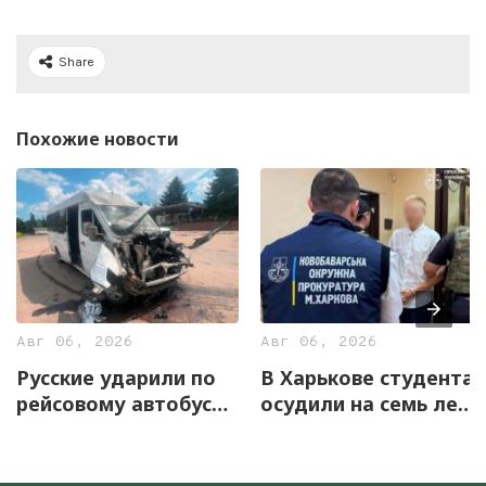
Share
Похожие новости
Авг 06, 2026
Авг 06, 2026
Русские ударили по
В Харькове студента
рейсовому автобусу
осудили на семь лет
на Харьковщине
за оправдание
агрессии РФ и
пропаганду СССР