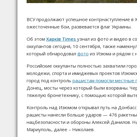
ВСУ продолжают успешное контрнаступление в Х
ожесточенные бои, развевается флаг Украины.
Об этом
Харків Times
узнал из фото и видео в с
оккупантов сегодня, 10 сентября, также намекн
который обнародовал
фото
из Изюма и рядом с 
Российские оккупанты полностью захватили горо
молодежи, спорта и имиджевых проектов Изюмск
город под контроль
рашистам помогли местные 
Донец, мосты через который были взорваны. Че
тяжелую бронетехнику, с помощью которой выте
Контроль над Изюмом открывал путь на Донбасс
рашисты нанесли больше ударов — 476 ракетных
нацбезопасности и обороны Алексей Данилов. На
Мариуполь, далее – Николаев.