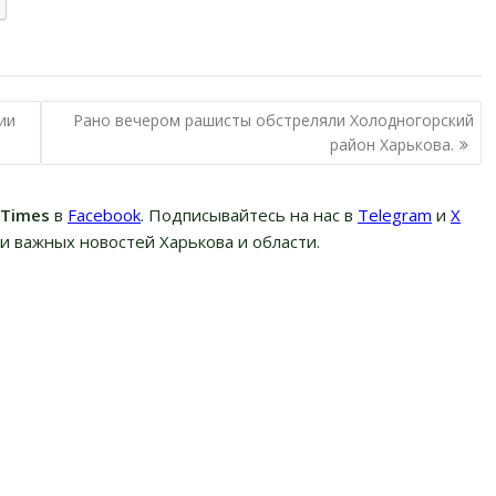
ии
Рано вечером рашисты обстреляли Холодногорский
район Харькова.
вTimes
в
Facebook
. Подписывайтесь на нас в
Telegram
и
Х
и важных новостей Харькова и области.