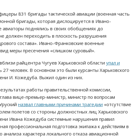
ицеры 831 бригады тактической авиации (военная часть
ционной бригады, которая дислоцируется в Ивано-
ие авиаторы поднялись в своих обобщениях до
 не должен переходить в плоскость разрушения
дрового состава». Ивано-Франковские военные
 вид меры пресечения «слишком суровый».
 вблизи райцентра Чугуев Харьковской области
упал и
ь 27 человек. В основном это были курсанты Харьковского
ни И. Кожедуба. Выжил один из них.
результатах работы правительственной комиссии,
глава вице-премьер-министр, министр по вопросам
 Уруский
назвал главными причинами трагедии
«отсутствие
ролем полетов со стороны должностных лиц Харьковского
ени Ивана Кожедуба системные нарушения правил
ная профессиональная подготовка экипажа к действиям в
о анализа характера локального отказа авиационной