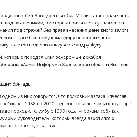
оздушных Сил Вооруженных Сил Украины (военная часть
ись под заявлениями, в которых призывают суд изменить
жания под стражей без права внесения денежного залога
гуевом — уже бывшему командиру воинской части
нику полетов подполковнику Александру Жуку.
ий, которые передал СМИ вечером 24 декабря
обороны «АрмияИнформ» в Харьковской области Виталий
ащих бригады.
 одном из них говорится, что полковник запаса Вячеслав
х Силах с 1988 по 2020 год, военный летчик-инструктор 1
гаде проходил службу с 1999 года, «проявил себя как
мудрый руководитель, который всегда заботился о
ивал за военную часть».