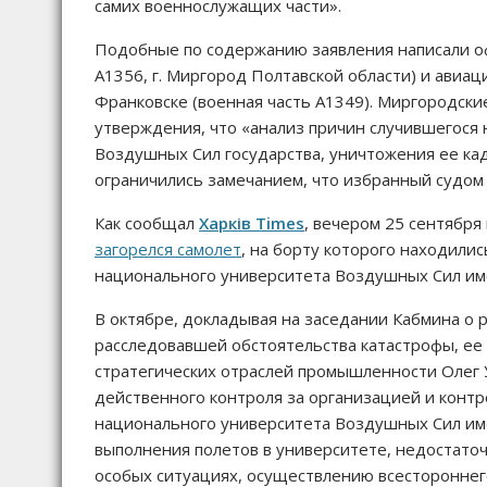
самих военнослужащих части».
Подобные по содержанию заявления написали оф
А1356, г. Миргород Полтавской области) и авиа
Франковске (военная часть А1349). Миргородск
утверждения, что «анализ причин случившегося
Воздушных Сил государства, уничтожения ее ка
ограничились замечанием, что избранный судом
Как сообщал
Харків Times
, вечером 25 сентября
загорелся самолет
, на борту которого находилис
национального университета Воздушных Сил име
В октябре, докладывая на заседании Кабмина о 
расследовавшей обстоятельства катастрофы, ее 
стратегических отраслей промышленности Олег
действенного контроля за организацией и конт
национального университета Воздушных Сил им
выполнения полетов в университете, недостаточ
особых ситуациях, осуществлению всестороннег