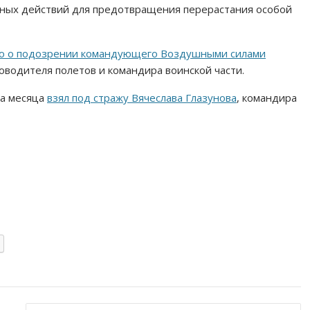
нных действий для предотвращения перерастания особой
о о подозрении командующего Воздушными силами
ководителя полетов и командира воинской части.
ва месяца
взял под стражу Вячеслава Глазунова
, командира