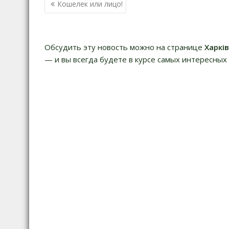
Навигация
Кошелек или лицо!
по
записям
Обсудить эту новость можно на странице
Харкі
— и вы всегда будете в курсе самых интересных 