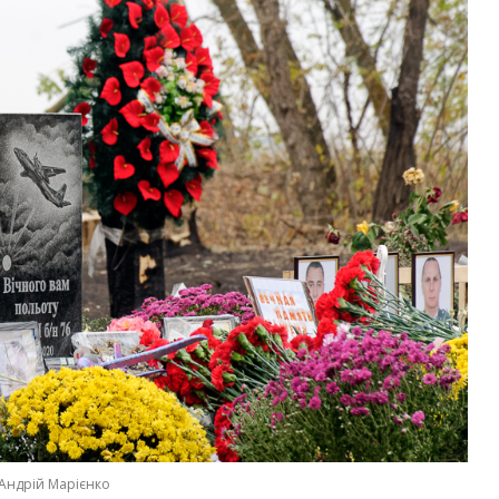
Андрій Марієнко