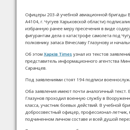
Офицеры 203-й учебной авиационной бригады В
А4104, г. Чугуев Харьковской области) подписал
избранную ранее меру пресечения в виде содер
фигурантам дела о катастрофе самолета под Чу
полковнику запаса Вячеславу Глазунову и началь
Об этом
Харків Times
узнал из текстов заявлен
представитель информационного агентства Мин
Саранцев.
Под заявлениями стоят 194 подписи военнослуж
Оба заявления имеют почти аналогичный текст. В
Глазунов проходил военную службу в Вооруженны
класса, участник боевых действий. В учебной бри
добросовестный офицер, профессионал-летчик, 
подчиненном личном составе и всей душой переж