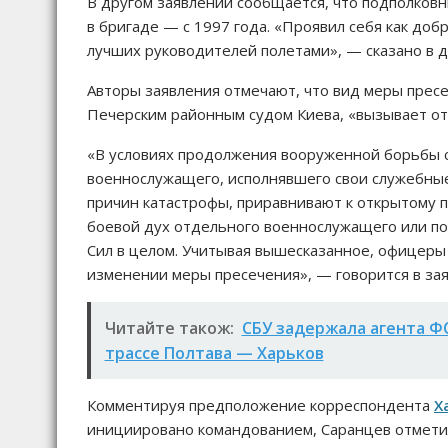
В другом заявлении сообщается, что подполковн
в бригаде — с 1997 года. «Проявил себя как до
лучших руководителей полетами», — сказано в д
Авторы заявления отмечают, что вид меры пресе
Печерским районным судом Киева, «вызывает о
«В условиях продолжения вооруженной борьбы со
военнослужащего, исполнявшего свои служебны
причин катастрофы, приравнивают к открытому п
боевой дух отдельного военнослужащего или по
Сил в целом. Учитывая вышесказанное, офицеры
изменении меры пресечения», — говорится в зая
Читайте також:
СБУ задержала агента Ф
трассе Полтава — Харьков
Комментируя предположение корреспондента
Х
инициировано командованием, Саранцев отметил