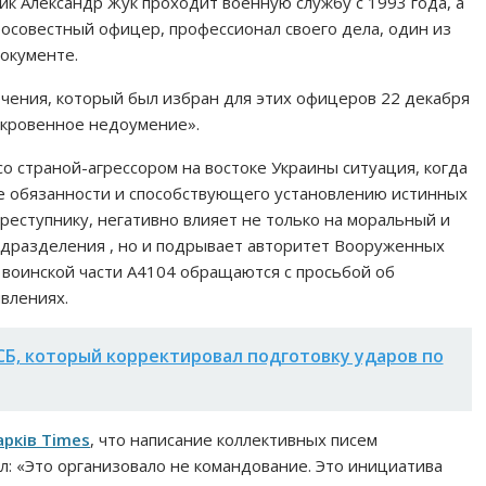
ик Александр Жук проходит военную службу с 1993 года, а
бросовестный офицер, профессионал своего дела, один из
окументе.
чения, который был избран для этих офицеров 22 декабря
ткровенное недоумение».
 страной-агрессором на востоке Украины ситуация, когда
е обязанности и способствующего установлению истинных
реступнику, негативно влияет не только на моральный и
дразделения , но и подрывает авторитет Вооруженных
 воинской части А4104 обращаются с просьбой об
влениях.
СБ, который корректировал подготовку ударов по
арків Times
, что написание коллективных писем
: «Это организовало не командование. Это инициатива