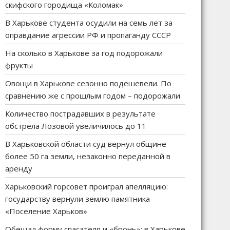
скифского городища «Коломак»
В Харькове студента осудили на семь лет за
оправдание агрессии РФ и пропаганду СССР
На сколько в Харькове за год подорожали
фрукты
Овощи в Харькове сезонно подешевели. По
сравнению же с прошлым годом – подорожали
Количество пострадавших в результате
обстрела Лозовой увеличилось до 11
В Харьковской области суд вернул общине
более 50 га земли, незаконно переданной в
аренду
Харьковский горсовет проиграл апелляцию:
государству вернули землю памятника
«Поселение Харьков»
Обещал форму спасателя и «бронь»: в Харькове