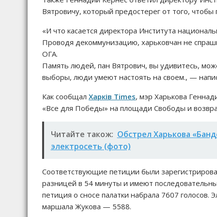
Вятровичу, который предостерег от того, чтобы 
«И что касается директора Института националь
Проводя декоммунизацию, харьковчан не спрашив
ОГА.
Память людей, пан Вятрович, вы удивитесь, може
выборы, люди умеют настоять на своем., — напи
Как сообщал
Харків Times
, мэр Харькова Генна
«Все для Победы» на площади Свободы и возвра
Читайте також:
Обстрел Харькова «Банд
электросеть (фото)
Соответствующие петиции были зарегистрирован
разницей в 54 минуты и имеют последовательные
петиция о сносе палатки набрала 7607 голосов.
маршала Жукова — 5588.