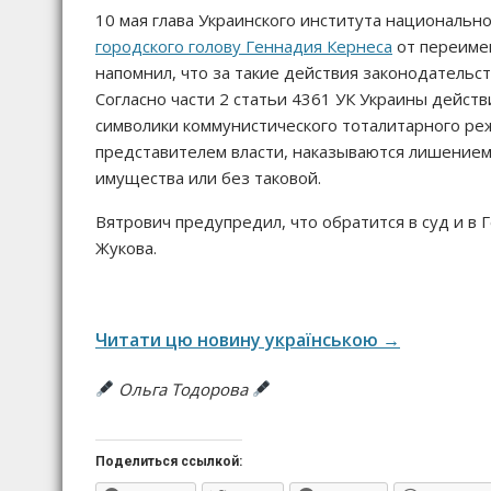
10 мая глава Украинского института националь
городского голову Геннадия Кернеса
от переимен
напомнил, что за такие действия законодательс
Согласно части 2 статьи 4361 УК Украины дейст
символики коммунистического тоталитарного ре
представителем власти, наказываются лишением 
имущества или без таковой.
Вятрович предупредил, что обратится в суд и в 
Жукова.
Читати цю новину українською →
Ольга Тодорова
Поделиться ссылкой: