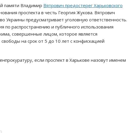
ной памяти Владимир
Вятрович предостерег Харьковского
ования проспекта в честь Георгия Жукова. Вятрович
тво Украины предусматривает уголовную ответственность.
вия по распространению и публичного использования
жима, совершенные лицом, которое является
свободы на срок от 5 до 10 лет с конфискацией
Генпрокуратуру, если проспект в Харькове назовут именем