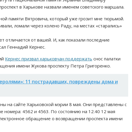
проспект в Харькове назвали именем советского маршала.
ной памяти Вятровича, который уже грозит мне тюрьмой.
али, ломали через колено Раду, на местах «старались»
т отличается от вашей. И, как показали последние
сал Геннадий Кернес.
дий
Кернес призвал харьковчан поддержать
снос палатки
щения имени Жукова проспекту Петра Григоренко.
еролями»: 11 пострадавших, повреждены дома и
ы на сайте Харьковской мэрии 8 мая. Они представлены с
 номера: 4562 и 4563. По состоянию на 12.40 12 мая
 Электронное обращение о возвращении проспекта имени