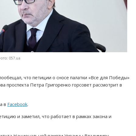
ото: 057.ua
пообещал, что петиции о сносе палатки «Все для Победы»
а проспекта Петра Григоренко горсовет рассмотрит в
а в
Facebook
.
етицию и заметил, что работает в рамках закона и
титута Национальной памяти Украины Владимиру