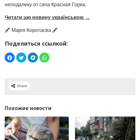
неподалеку от села Красная Горка.
Читати цю новину українською →
🖋️ Марія Коротаєва 🖋️
Поделиться ссылкой:
Share
Похожие новости