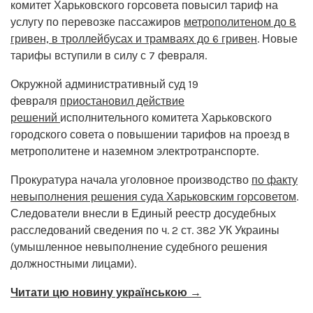
комитет Харьковского горсовета повысил тариф на
услугу по перевозке пассажиров
метрополитеном до 8
гривен, в троллейбусах и трамваях до 6 гривен
. Новые
тарифы вступили в силу с 7 февраля.
Окружной административный суд 19
февраля
приостановил действие
решений
исполнительного комитета Харьковского
городского совета о повышении тарифов на проезд в
метрополитене и наземном электротранспорте.
Прокуратура начала уголовное производство
по факту
невыполнения решения суда Харьковским горсоветом
.
Следователи внесли в Единый реестр досудебных
расследований сведения по ч. 2 ст. 382 УК Украины
(умышленное невыполнение судебного решения
должностными лицами).
Читати цю новину українською →