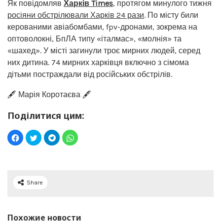
Як повідомляв
Харків Times
, протягом минулого тижня
росіяни обстрілювали Харків 24 рази
. По місту били
керованими авіабомбами, fpv-дронами, зокрема на
оптоволокні, БпЛА типу «італмас», «молнія» та
«шахед». У місті загинули троє мирних людей, серед
них дитина. 74 мирних харківця включно з сімома
дітьми постраждали від російських обстрілів.
🖋️ Марія Коротаєва 🖋️
Поділитися цим:
Share
Похожие новости