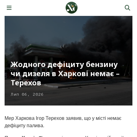
Жодного дефіциту бензину
чи дизеля в Харкові немає –
Терехов
Лип 06, 2026
Мер Харкова Ігор Терехов заявив, що у місті немає
дефіциту палива.