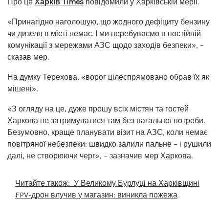
Про це
Харків Times
повідомили у Харківській мерії.
«Принагідно наголошую, що жодного дефіциту бензину
чи дизеля в місті немає. І ми перебуваємо в постійній
комунікації з мережами АЗС щодо заходів безпеки», –
сказав мер.
На думку Терехова, «ворог цілеспрямовано обрав їх як
мішені».
«З огляду на це, дуже прошу всіх містян та гостей
Харкова не затримуватися там без нагальної потреби.
Безумовно, краще планувати візит на АЗС, коли немає
повітряної небезпеки: швидко залили пальне – і рушили
далі, не створюючи черг», – зазначив мер Харкова.
Читайте також:
У Великому Бурлуці на Харківщині
FPV-дрон влучив у магазин: виникла пожежа