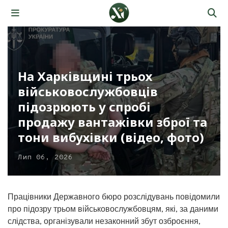
На Харківщині трьох
військовослужбовців
підозрюють у спробі
продажу вантажівки зброї та
тони вибухівки (відео, фото)
Лип 06, 2026
Працівники Державного бюро розслідувань повідомили
про підозру трьом військовослужбовцям, які, за даними
слідства, організували незаконний збут озброєння,