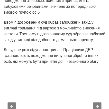
поводження зі зброєю, бойовими припасами та
вибуховими речовинами, вчинене за попередньою
змовою групою осіб.
Двом підозрюваним суд обрав запобіжний захід у
вигляді тримання під вартою з можливістю внесення
застави. Третьому підозрюваному суд обрав запобіжний
захід у вигляді цілодобового домашнього арешту.
Досудове розслідування триває. Працівники ДБР
встановлюють походження вилученої зброї та інших
осіб, які можуть бути причетні до її незаконного обігу.