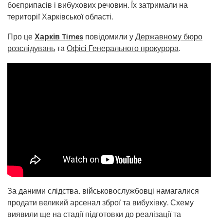
боєприпасів і вибухових речовин. Їх затримали на
території Харківської області.
Про це
Харків Times
повідомили у
Державному бюро
розслідувань
та
Офісі Генерального прокурора
.
За даними слідства, військовослужбовці намагалися
продати великий арсенал зброї та вибухівку. Схему
виявили ще на стадії підготовки до реалізації та