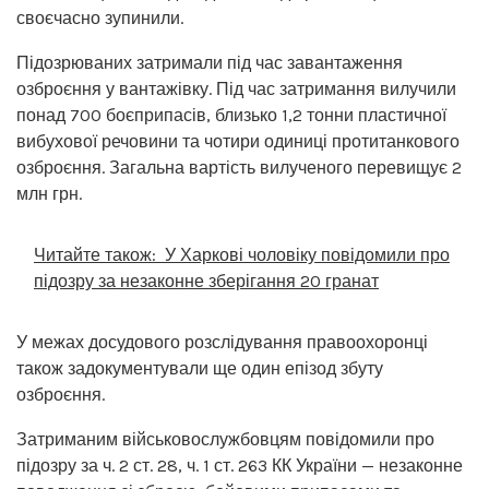
своєчасно зупинили.
Підозрюваних затримали під час завантаження
озброєння у вантажівку. Під час затримання вилучили
понад 700 боєприпасів, близько 1,2 тонни пластичної
вибухової речовини та чотири одиниці протитанкового
озброєння. Загальна вартість вилученого перевищує 2
млн грн.
Читайте також:
У Харкові чоловіку повідомили про
підозру за незаконне зберігання 20 гранат
У межах досудового розслідування правоохоронці
також задокументували ще один епізод збуту
озброєння.
Затриманим військовослужбовцям повідомили про
підозру за ч. 2 ст. 28, ч. 1 ст. 263 КК України — незаконне