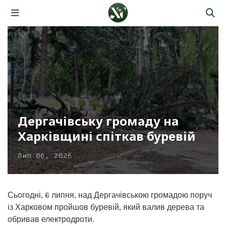
Дергачівську громаду на
Харківщині спіткав буревій
Лип 06, 2026
Сьогодні, 6 липня, над Дергачівською громадою поруч
із Харковом пройшов буревій, який валив дерева та
обривав електродроти.