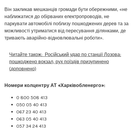
Він закликав мешканців громади бути обережними, «не
наближатися до обірваних електропроводів, не
паркувати автомобілі поблизу пошкоджених дерев та за
можливості утриматися від пересування ділянками, де
тривають аварійно-відновлювальні роботи».
Читайте також:
Російський удар по станції Лозова:
пошкоджено вокзал, рух поїздів призупинено
(доповнено)
Номери колцентру АТ «Харківобленерго»:
0 800 508 413
050 05 40 413
067 23 40 413
063 05 40 413
057 34 24 413