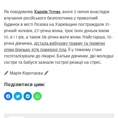
Як повідомляв
Харків Times
, вночі 3 липня внаслідок
влучання російського безпілотника у приватний
будинок в місті Лозова на Харківщині постраждали 31-
річний чоловік, 27-річна жінка, троє їхніх доньок віком
10, 6 і 1 рік, а також 58-річна мати жінки. Найстарша, 10-
річна дівчинка,
дістала вибухову травму та термічні
опіки близько 40% поверхні тіла
. Її у тяжкому стані
госпіталізували до лікарні. Батьки дівчинки, дві молодші
сестри та бабуся зазнали гострої реакції на стрес.
🖋️ Марія Коротаєва 🖋️
Поділитися цим: