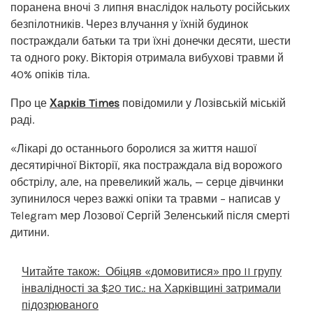
поранена вночі 3 липня внаслідок нальоту російських
безпілотників. Через влучання у їхній будинок
постраждали батьки та три їхні донечки десяти, шести
та одного року. Вікторія отримала вибухові травми й
40% опіків тіла.
Про це
Харків Times
повідомили у Лозівській міській
раді.
«Лікарі до останнього боролися за життя нашої
десятирічної Вікторії, яка постраждала від ворожого
обстрілу, але, на превеликий жаль, — серце дівчинки
зупинилося через важкі опіки та травми – написав у
Telegram мер Лозової Сергій Зеленський після смерті
дитини.
Читайте також:
Обіцяв «домовитися» про II групу
інвалідності за $20 тис.: на Харківщині затримали
підозрюваного