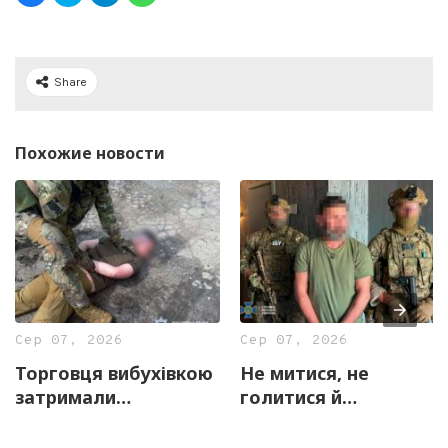
Share
Похожие новости
Сер 07, 2026
Сер 07, 2026
Торговця вибухівкою
Не митися, не
затримали
голитися й
правоохоронці
скаржитися на
Харківщини
«прослуховування»: