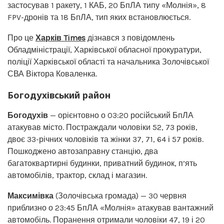
застосував 1 ракету, 1 КАБ, 20 БпЛА типу «Молнія», 8
FPV-дронів та 18 БпЛА, тип яких встановлюється.
Про це
Харків Times
дізнався з повідомлень
Обладміністрації, Харківської обласної прокуратури,
поліції Харківської області та начальника Золочівської
СВА Віктора Коваленка.
Богодухівський район
Богодухів
— орієнтовно о 03:20 російський БпЛА
атакував місто. Постраждали чоловіки 52, 73 років,
двоє 33-річних чоловіків та жінки 37, 71, 64 і 57 років.
Пошкоджено автозаправну станцію, два
багатоквартирні будинки, приватний будинок, п’ять
автомобілів, трактор, склад і магазин.
Максимівка
(Золочівська громада) — 30 червня
приблизно о 23:45 БпЛА «Молнія» атакував вантажний
автомобіль. Поранення отримали чоловіки 47, 19 і 20