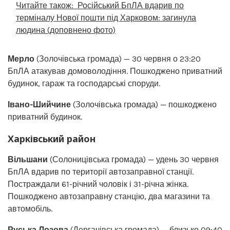
Читайте також:
Російський БпЛА вдарив по
терміналу Нової пошти під Харковом: загинула
людина (доповнено фото)
Мерло
(Золочівська громада) — 30 червня о 23:20
БпЛА атакував домоволодіння. Пошкоджено приватний
будинок, гараж та господарські споруди.
Івано-Шийчине
(Золочівська громада) — пошкоджено
приватний будинок.
Харківський район
Вільшани
(Солоницівська громада) — удень 30 червня
БпЛА вдарив по території автозаправної станції.
Постраждали 61-річний чоловік і 31-річна жінка.
Пошкоджено автозаправну станцію, два магазини та
автомобіль.
Руська Лозова
(Дергачівська громада) — близько 09:40