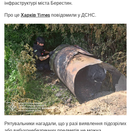
інфраструктурі міста Берестин.
Про це
Харків Times
повідомили у ДСНС.
Рятувальники нагадали, що у разі виявлення підозрілих
або вибухонебезпечних предметів не можна