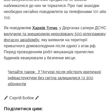
наближатися до них чи торкатися. Про такі знахідки
необхідно негайно повідомляти за телефонами 101 або
102.
Як повідомляв
Харків Times
, у Дергачах сапери ДСНС
вилучили та знешкодили нерозірвану 500-кілограмову
фугасну авіабомбу
, яку виявили на території
приватного домоволодіння після однієї з атак рф.
Перед проведенням робіт мешканців прилеглих
будинків евакуювали у безпечне місце.
Читайте також:
У Чугуєві після обстрілу критичної
інфраструктури без світла залишилися 13 300
абонентів
🖋️ Сергій Бобок 🖋️
Поділитися цим: