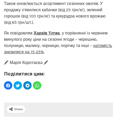
Також оновлюється асортимент сезонних овочів. У
продажу з’явилися кабачки (від 25 грн/кг), зелений
горошок (від 100 грн/кг) та кукурудза нового врожаю
(від 65 грн/шт.).
Як повідомляв
Харків Times
, у порівнянні із червнем
минулого року ціни на сезонні ягоди – черешню,
полуницю, малину, чорницю, порічку та інші –
натомість
знизилися на 15-25%
.
🖋️ Марія Коротаєва 🖋️
Поділитися цим:
Share