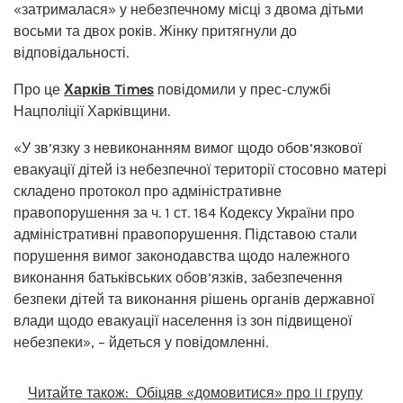
«затрималася» у небезпечному місці з двома дітьми
восьми та двох років. Жінку притягнули до
відповідальності.
Про це
Харків Times
повідомили у прес-службі
Нацполіції Харківщини.
«У зв’язку з невиконанням вимог щодо обов’язкової
евакуації дітей із небезпечної території стосовно матері
складено протокол про адміністративне
правопорушення за ч. 1 ст. 184 Кодексу України про
адміністративні правопорушення. Підставою стали
порушення вимог законодавства щодо належного
виконання батьківських обов’язків, забезпечення
безпеки дітей та виконання рішень органів державної
влади щодо евакуації населення із зон підвищеної
небезпеки», – йдеться у повідомленні.
Читайте також:
Обіцяв «домовитися» про II групу