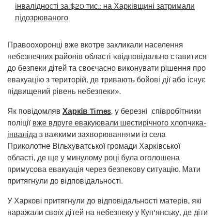
інвалідності за $20 тис.: на Харківщині затримали
підозрюваного
Правоохоронці вже вкотре закликали населення
небезпечних районів області «відповідально ставитися
до безпеки дітей та своєчасно виконувати рішення про
евакуацію з територій, де тривають бойові дії або існує
підвищений рівень небезпеки».
Як повідомляв
Харків Times
, у березні співробітники
поліції
вже вдруге евакуювали шестирічного хлопчика-
інваліда
з важкими захворюваннями із села
Приколотне Вільхуватської громади Харківської
області, де ще у минулому році була оголошена
примусова евакуація через безпекову ситуацію. Мати
притягнули до відповідальності.
У Харкові притягнули до відповідальності матерів, які
наражали своїх дітей на небезпеку у Куп’янську, де діти