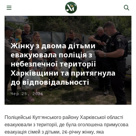
Жінку з двома дітьми
евакуювала поліція з
небезпечної території
Харківщини та притягнула
до відповідальності
Чер 25, 2026
Поліцейські Куп’янського району Харківської області
евакуювали з території, де була оголошена примусова
евакуація сімей з дітьми, 26-річну жінку, яка