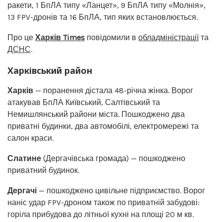
ракети, 1 БпЛА типу «Ланцет», 9 БпЛА типу «Молнія»,
13 FPV-дронів та 16 БпЛА, тип яких встановлюється.
Про це
Харків Times
повідомили в
обладміністрації
та
ДСНС
.
Харківський район
Харків
— поранення дістала 48-річна жінка. Ворог
атакував БпЛА Київський, Салтівський та
Немишлянський райони міста. Пошкоджено два
приватні будинки, два автомобілі, електромережі та
салон краси.
Слатине
(Дергачівська громада) — пошкоджено
приватний будинок.
Дергачі
— пошкоджено цивільне підприємство. Ворог
наніс удар FPV-дроном також по приватній забудові:
горіла прибудова до літньої кухні на площі 20 м кв.