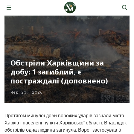
Обстріли Харківщини за
добу: 1 загиблий, є
постраждалі (доповнено)
Чер 23, 2026
Протягом минулої доби ворожих ударів зазнали місто
Харків і населені пункти Харківської області. Внаслідок
обстрілів одна людина загинула. Ворог застосував 3