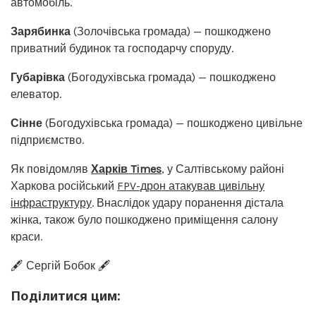
автомобіль.
Зарябинка
(Золочівська громада) — пошкоджено
приватний будинок та господарчу споруду.
Губарівка
(Богодухівська громада) — пошкоджено
елеватор.
Сінне
(Богодухівська громада) — пошкоджено цивільне
підприємство.
Як повідомляв
Харків Times
, у Салтівському районі
Харкова російський
FPV-дрон атакував цивільну
інфраструктуру
. Внаслідок удару поранення дістала
жінка, також було пошкоджено приміщення салону
краси.
🖋️ Сергій Бобок 🖋️
Поділитися цим: