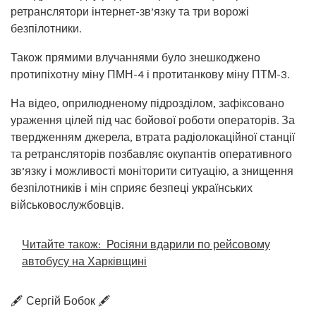
ретранслятори інтернет-зв’язку та три ворожі
безпілотники.
Також прямими влучаннями було знешкоджено
протипіхотну міну ПМН-4 і протитанкову міну ПТМ-3.
На відео, оприлюдненому підрозділом, зафіксовано
ураження цілей під час бойової роботи операторів. За
твердженням джерела, втрата радіолокаційної станції
та ретрансляторів позбавляє окупантів оперативного
зв’язку і можливості моніторити ситуацію, а знищення
безпілотників і мін сприяє безпеці українських
військовослужбовців.
Читайте також:
Росіяни вдарили по рейсовому
автобусу на Харківщині
🖋️ Сергій Бобок 🖋️