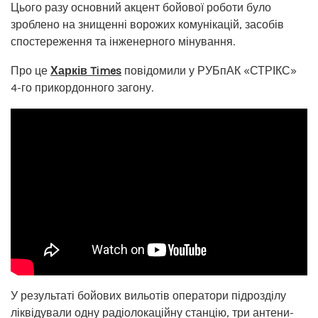
Цього разу основний акцент бойової роботи було
зроблено на знищенні ворожих комунікацій, засобів
спостереження та інженерного мінування.
Про це
Харків Times
повідомили у РУБпАК «СТРІКС»
4-го прикордонного загону.
У результаті бойових вильотів оператори підрозділу
ліквідували одну радіолокаційну станцію, три антени-