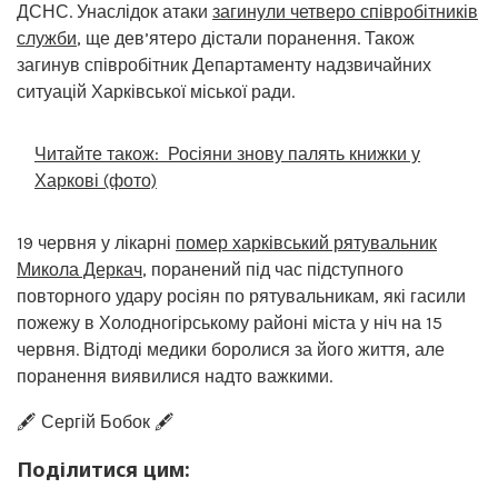
ДСНС. Унаслідок атаки
загинули четверо співробітників
служби
, ще дев’ятеро дістали поранення. Також
загинув співробітник Департаменту надзвичайних
ситуацій Харківської міської ради.
Читайте також:
Росіяни знову палять книжки у
Харкові (фото)
19 червня у лікарні
помер харківський рятувальник
Микола Деркач
, поранений під час підступного
повторного удару росіян по рятувальникам, які гасили
пожежу в Холодногірському районі міста у ніч на 15
червня. Відтоді медики боролися за його життя, але
поранення виявилися надто важкими.
🖋️ Сергій Бобок 🖋️
Поділитися цим: