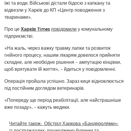
їжі та води. Військові дістали бідосю з капкану та
відвезли у Харків до КП «Центр поводження з
тваринами».
Про це
Харків Times
повідомили
у комунальному
підприємстві.
«На жаль, через важку травму лапки та розвиток
гнійного процесу, нашим лікарям довелося прийняти
складне, але необхідне рішення – ампутацію кінцівки,
щоб врятувати їй життя», – йдеться у повідомленні.
Операція пройшла успішно. Зараз киця відновлюється
під постійним доглядом ветеринарів.
«Попереду ще період реабілітації, але найстрашніше
вже позаду», – кажуть медики.
Читайте також:
Обстріл Харкова «Бандеролями»:
11 постраждалих, пошкоджено будинки та