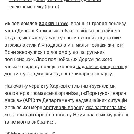
електромережу (фото)
Як повідомляв
Харків Times
, вранці 11 травня поблизу
міста Дергачі Харківської області військові знайшли
козулю, яка заплуталася у протипіхотній сітці та вже
втрачала сили й «подавала мінімальні ознаки життя».
Вони звернулися по допомогу до патрульних
поліцейських. Двоє поліцейських Дергачівського
міського відділу поліції охорони
надали звіринці першу
допомогу
та відвезли її до ветеринарів екопарку.
Напочатку червня у Харкові спільними зусиллями
волонтерів громадської організації «Порятунок тварин
Харків» (АРК) та Департаменту надзвичайних ситуацій
Харківської мерії
врятували ворону, яка застрягла між
ліхтарями
ліхтарного стовпа у Немишлянському районі
та не могла вибратися.