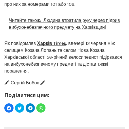
про них за номерами 101 або 102.
Читайте також:
Людина втратила руку через підрив
вибухонебезпечного предмету на Харківщині
Як повідомляв
Харків Times
, ввечері 12 червня між
селищем Козача Лопань та селом Нова Козача
Харківської області 56-річний велосипедист
підірвався
на вибухонебезпечному предметі
та дістав тяжкі
поранення.
🖋️ Сергій Бобок 🖋️
Поділитися цим: