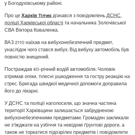
у Богодухівському районі.
Про це
Харків Times
дізнався з повідомлень
ДСНС
,
поліції Харківської області
та начальника Золочівської
СВА Віктора Коваленка.
ВАЗ 2110 наїхав на вибухонебезпечний предмет,
унаслідок чого стався вибух. Від вибуху автомобіль був
повністю знищений.
Постраждав 60-річний водій автомобіля. Чоловік
отримав опіки, тілесні ушкодження та гостру реакцію на
стрес. Бригада швидкої медичної допомоги доправила
його до лікарні.
У ДСНС та поліції наголосили, що значна частина
території Харківщини залишається забрудненою
вибухонебезпечними предметами. Громадян закликали
не з’їжджати на узбіччя та невідомі ґрунтові дороги, а
також не торкатися підозрілих предметів і повідомляти