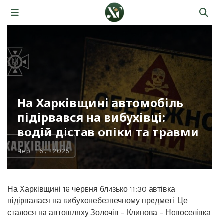
На Харківщині автомобіль
підірвався на вибухівці:
водій дістав опіки та травми
Чер 16, 2026
На Харківщині 16 червня близько 11:30 автівка
підірвалася на вибухонебезпечному предметі. Це
сталося на автошляху Золочів – Клинова – Новоселівка