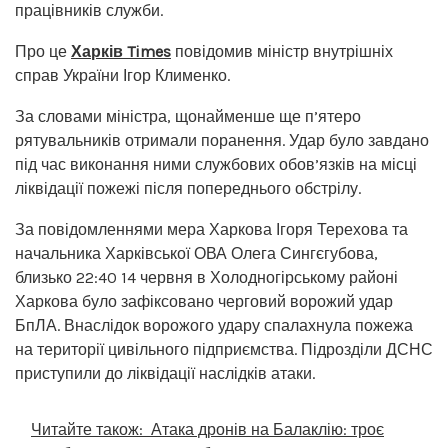
працівників служби.
Про це
Харків Times
повідомив міністр внутрішніх
справ України Ігор Клименко.
За словами міністра, щонайменше ще п’ятеро
рятувальників отримали поранення. Удар було завдано
під час виконання ними службових обов’язків на місці
ліквідації пожежі після попереднього обстрілу.
За повідомленнями мера Харкова Ігоря Терехова та
начальника Харківської ОВА Олега Сингєгубова,
близько 22:40 14 червня в Холодногірському районі
Харкова було зафіксовано черговий ворожий удар
БпЛА. Внаслідок ворожого удару спалахнула пожежа
на території цивільного підприємства. Підрозділи ДСНС
приступили до ліквідації наслідків атаки.
Читайте також:
Атака дронів на Балаклію: троє