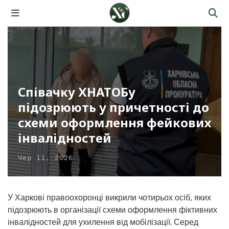
Співачку ХНАТОБу
підозрюють у причетності до
схеми оформлення фейкових
інвалідностей
Чер 11, 2026
У Харкові правоохоронці викрили чотирьох осіб, яких
підозрюють в організації схеми оформлення фіктивних
інвалідностей для ухилення від мобілізації. Серед