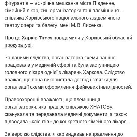
фігурантів — 80-річна мешканка міста Південне,
сімейний лікар, син організаторки та її племінниця —
співачка Харківського національного академічного
театру опери та балету імені М. В. Лисенка.
Про це
Харків Times
повідомили у
Харківській обласній
прокуратурі
.
За даними слідства, організаторка схеми раніше
працювала у медичній сфері та була заступницею
головного лікаря однієї з лікарень Харкова. Слідство
вважає, що вона використала досвід і зв’язки для
організації схеми оформлення фейкових інвалідностей.
Правоохоронці вважають, що племінниця
організаторки, яка працює співачкою ХНАТОБу,
сканувала та передавала медичні документи, а також
підводила «клієнтів» до конкретного сімейного лікаря.
За версією слідства, лікар видавав направлення до