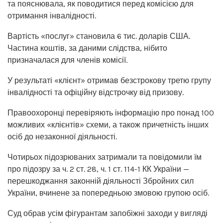
та пояснювала, як поводитися перед комісією для
отримання інвалідності.
Вартість «послуг» становила 6 тис. доларів США.
Частина коштів, за даними слідства, нібито
призначалася для членів комісії.
У результаті «клієнт» отримав безстрокову третю групу
інвалідності та офіційну відстрочку від призову.
Правоохоронці перевіряють інформацію про понад 100
можливих «клієнтів» схеми, а також причетність інших
осіб до незаконної діяльності.
Чотирьох підозрюваних затримали та повідомили їм
про підозру за ч. 2 ст. 28, ч. 1 ст. 114-1 КК України —
перешкоджання законній діяльності Збройних сил
України, вчинене за попередньою змовою групою осіб.
Суд обрав усім фігурантам запобіжні заходи у вигляді