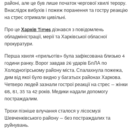
районі, але це був лише початок чергової хвилі терору.
Внаслідок вибухів і пожеж поранення та гостру реакцію
на стрес отримали цивільні.
Про це
Харків Times
дізнався з повідомлень
обладміністрації, мерії та Харківської обласної
прокуратури.
Перша хвиля «прильотів» була зафіксована близько 4
години ранку. Ворог завдав 26 ударів БпЛА по
Холодногірському району міста. Спалахнула пожежа,
дим від якої було видно у багатьох районах Харкова.
Четверо людей зазнали гострої реакції на стрес — жінки
68, 81, 35 та 42 років. Медики надали допомогу
постраждалим.
Трохи пізніше влучання сталося у лісосмузі
Шевченківського району — без постраждалих та
руйнувань.