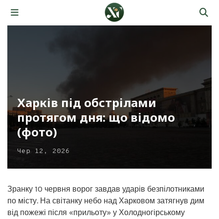
Харків під обстрілами
протягом дня: що відомо
(фото)
Чер 12, 2026
Зранку 10 червня ворог завдав ударів безпілотниками
по місту. На світанку небо над Харковом затягнув дим
від пожежі після «прильоту» у Холодногірському