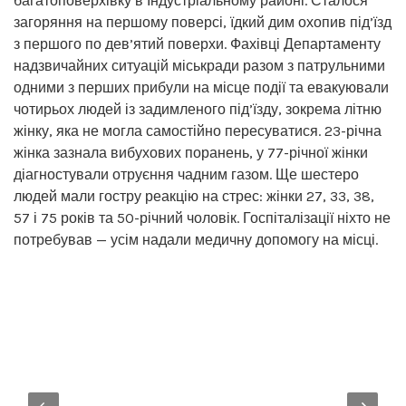
багатоповерхівку в Індустріальному районі. Сталося
загоряння на першому поверсі, їдкий дим охопив під’їзд
з першого по дев’ятий поверхи. Фахівці Департаменту
надзвичайних ситуацій міськради разом з патрульними
одними з перших прибули на місце події та евакуювали
чотирьох людей із задимленого під’їзду, зокрема літню
жінку, яка не могла самостійно пересуватися. 23-річна
жінка зазнала вибухових поранень, у 77-річної жінки
діагностували отруєння чадним газом. Ще шестеро
людей мали гостру реакцію на стрес: жінки 27, 33, 38,
57 і 75 років та 50-річний чоловік. Госпіталізації ніхто не
потребував — усім надали медичну допомогу на місці.