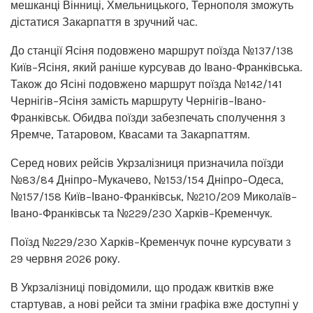
мешканці Вінниці, Хмельницького, Тернополя зможуть
дістатися Закарпаття в зручний час.
До станції Ясіня подовжено маршрут поїзда №137/138
Київ–Ясіня, який раніше курсував до Івано-Франківська.
Також до Ясіні подовжено маршрут поїзда №142/141
Чернігів–Ясіня замість маршруту Чернігів–Івано-
Франківськ. Обидва поїзди забезпечать сполучення з
Яремче, Татаровом, Квасами та Закарпаттям.
Серед нових рейсів Укрзалізниця призначила поїзди
№83/84 Дніпро–Мукачево, №153/154 Дніпро–Одеса,
№157/158 Київ–Івано-Франківськ, №210/209 Миколаїв–
Івано-Франківськ та №229/230 Харків–Кременчук.
Поїзд №229/230 Харків–Кременчук почне курсувати з
29 червня 2026 року.
В Укрзалізниці повідомили, що продаж квитків вже
стартував, а нові рейси та зміни графіка вже доступні у