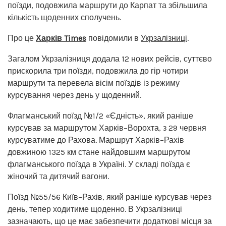
поїзди, подовжила маршрути до Карпат та збільшила
кількість щоденних сполучень.
Про це
Харків Times
повідомили в
Укрзалізниці
.
Загалом Укрзалізниця додала 12 нових рейсів, суттєво
прискорила три поїзди, подовжила до гір чотири
маршрути та перевела вісім поїздів із режиму
курсування через день у щоденний.
Флагманський поїзд №1/2 «Єдність», який раніше
курсував за маршрутом Харків–Ворохта, з 29 червня
курсуватиме до Рахова. Маршрут Харків–Рахів
довжиною 1325 км стане найдовшим маршрутом
флагманського поїзда в Україні. У складі поїзда є
жіночий та дитячий вагони.
Поїзд №55/56 Київ–Рахів, який раніше курсував через
день, тепер ходитиме щоденно. В Укрзалізниці
зазначають, що це має забезпечити додаткові місця за