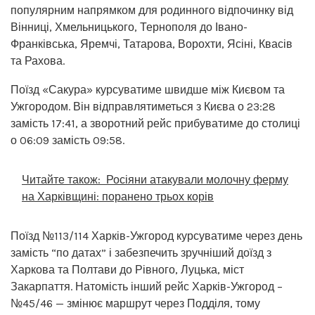
популярним напрямком для родинного відпочинку від
Вінниці, Хмельницького, Тернополя до Івано-
Франківська, Яремчі, Татарова, Ворохти, Ясіні, Квасів
та Рахова.
Поїзд «Сакура» курсуватиме швидше між Києвом та
Ужгородом. Він відправлятиметься з Києва о 23:28
замість 17:41, а зворотний рейс прибуватиме до столиці
о 06:09 замість 09:58.
Читайте також:
Росіяни атакували молочну ферму
на Харківщині: поранено трьох корів
Поїзд №113/114 Харків-Ужгород курсуватиме через день
замість “по датах” і забезпечить зручніший доїзд з
Харкова та Полтави до Рівного, Луцька, міст
Закарпаття. Натомість інший рейс Харків-Ужгород –
№45/46 — змінює маршрут через Подділя, тому