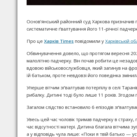
Основ’янський районний суд Харкова призначив по
систематичне ґвалтування його 11-річної падчерк
Про це
Харків Times
повідомили у
Харківській об
Обвинувачення довело, що протягом вересня 2024
малолітню падчерку. Він почав робити це незадовг
вдовою військовослужбовця, який загинув на фрон
їй батьком, проте невдовзі його поведінка змінил
Уперше вітчим зґвалтував потерпілу в селі Тарані
рибалку. Дитині тоді було лише 11 років. Згодом
Загалом слідство встановило 6 епізодів зґвалтува
Увесь цей час чоловік тримав падчерку в страху,
час відсутності матері. Дитина благала вітчима з
а у відповідь чула лише: «Поки я твій батько — у