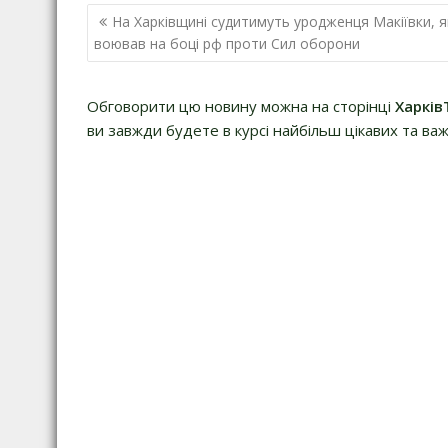
Н
На Харківщині судитимуть уродженця Макіївки, 
а
воював на боці рф проти Сил оборони
в
і
Обговорити цю новину можна на сторінці
Харків
г
ви завжди будете в курсі найбільш цікавих та важ
а
ц
і
я
з
а
п
и
с
і
в