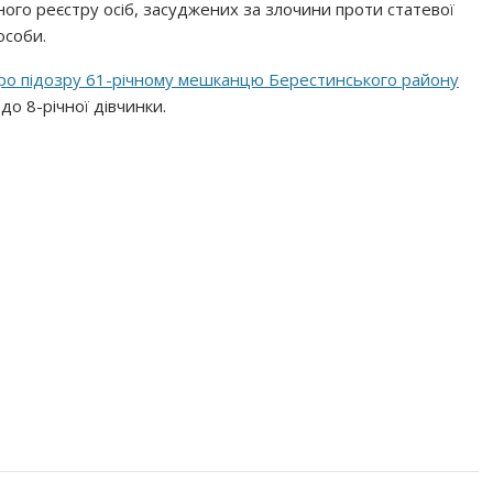
го реєстру осіб, засуджених за злочини проти статевої
особи.
ро підозру 61-річному мешканцю Берестинського району
до 8-річної дівчинки.