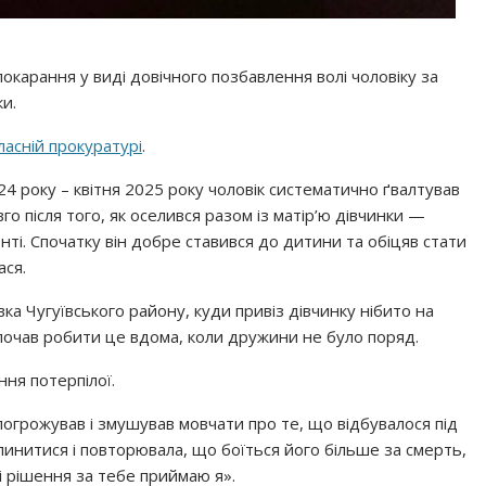
карання у виді довічного позбавлення волі чоловіку за
и.
ласній прокуратурі
.
 року – квітня 2025 року чоловік систематично ґвалтував
о після того, як оселився разом із матір’ю дівчинки —
ті. Спочатку він добре ставився до дитини та обіцяв стати
ася.
вка Чугуївського району, куди привіз дівчинку нібито на
 почав робити це вдома, коли дружини не було поряд.
ння потерпілої.
 погрожував і змушував мовчати про те, що відбувалося під
упинитися і повторювала, що боїться його більше за смерть,
сі рішення за тебе приймаю я».