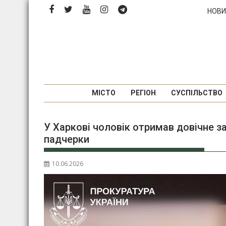
П
НОВИ
е
р
е
й
т
и
д
МІСТО
РЕГІОН
СУСПІЛЬСТВО
о
в
У Харкові чоловік отримав довічне з
м
падчерки
і
с
т
10.06.2026
у