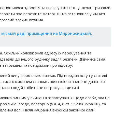
 погіршилося здоров’я та впала успішність у школі. Тривалий
повісти про пережите матері. Жінка встановила у кімнаті
ерговий злочин вітчима.
 міській раді приміщення на Мироносицькій,
. Оскільки чоловік знав адресу їх перебування та
двезли до іншого будинку задля безпеки. Дівчинка сама
ка затримали та повідомили про підозру.
ачений вину формально визнав. Підтвердив вступ у статеві
вдатися «психічним станом», пояснюючи вчинене давньою
тавин подій і нібито не погрожував дитині.
оловіка винним у вчиненні зґвалтування щодо особи, яка не
вільної згоди, повторно (ч.ч. 4, 6 ст. 152 КК України), та
влення волі. Після набрання вироком законної сили