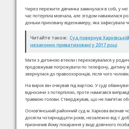
Через пережите дівчинка замкнулася в собі, у неї
час потерпіла мовчала, але згодом наважилася роз
доньки приховану відеокамеру, яка зафіксувала ч
Читайте також:
Суд повернув Харківській
незаконно приватизовані у 2017 році
Мати з дитиною втекли і переховувалися у родича
продовжував погрожувати по телефону, дитину ві
звернулася до правоохоронців, після чого чолові
На вирок він очікував під вартою. У суді обвинув
відносини з потерпілою, проте намагався випра
травмою голови. Стверджував, що не пам’ятає обс
Основ’янський районний суд м. Харкова визнав ч
досягла чотирнадцяти років, незалежно від її добро
призначив йому покарання у виді довічного позба