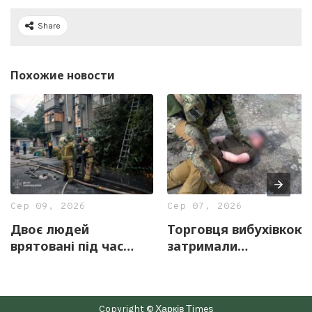
Share
Похожие новости
Сер 09, 2026
Сер 07, 2026
Двоє людей
Торговця вибухівкою
врятовані під час
затримали
побутової пожежі в
правоохоронці
Харкові (фото)
Харківщини
Copyright © Харків Тimes