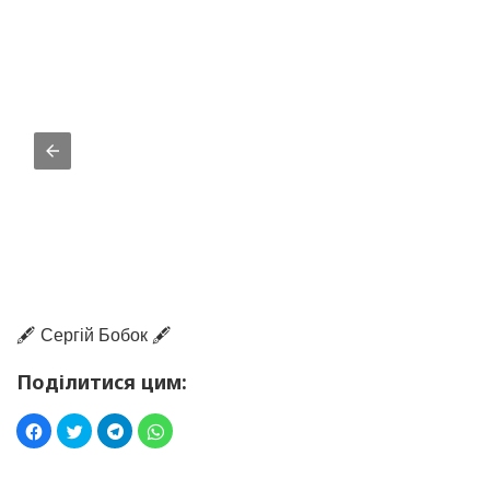
🖋️ Сергій Бобок 🖋️
Поділитися цим: