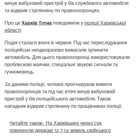
кинув вибуховий пристрій у бік службового автомобіля
та відкрив стрілянину по правоохоронцях.
Про це
Харків Times
повідомили у
поліції Харківської
області
.
Подія сталася вночі 8 червня. Під час переслідування
поліцейські неодноразово вимагали зупинити
автомобіль. Для цього правоохоронці використовували
проблискові маячки, спеціальні звукові сигнали та
гучномовець.
За даними поліції, чоловік проігнорував вимоги
правоохоронців та під час втечі кинув вибуховий
пристрій у бік поліцейського автомобіля. Також
нападник відкрив стрілянину по працівниках поліції.
Читайте також:
На Харківщині через суд
повернули державі 12,7 га земель скіфського