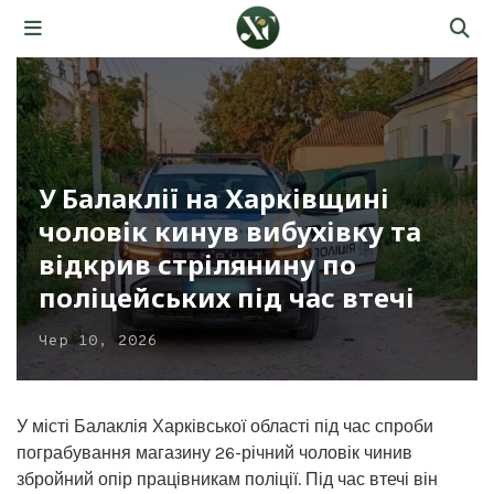
У Балаклії на Харківщині
чоловік кинув вибухівку та
відкрив стрілянину по
поліцейських під час втечі
Чер 10, 2026
У місті Балаклія Харківської області під час спроби
пограбування магазину 26-річний чоловік чинив
збройний опір працівникам поліції. Під час втечі він