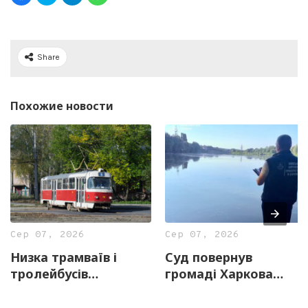
Share
Похожие новости
Сер 07, 2026
Сер 07, 2026
Низка трамваїв і
Суд повернув
тролейбусів
громаді Харкова
тимчасово змінять
майже 13 гектарів
маршрути 8 серпня
землі з частиною