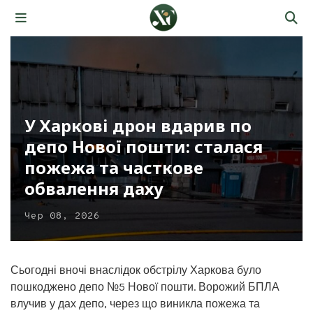
У Харкові дрон вдарив по
депо Нової пошти: сталася
пожежа та часткове
обвалення даху
Чер 08, 2026
Сьогодні вночі внаслідок обстрілу Харкова було
пошкоджено депо №5 Нової пошти. Ворожий БПЛА
влучив у дах депо, через що виникла пожежа та