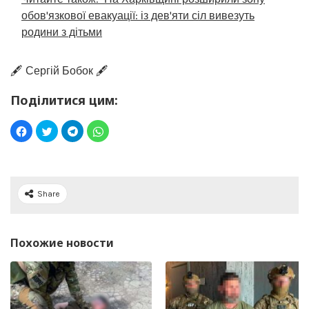
обов'язкової евакуації: із дев'яти сіл вивезуть
родини з дітьми
🖋️ Сергій Бобок 🖋️
Поділитися цим:
Share
Похожие новости