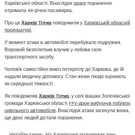
Харківської області. Внаслідок удару поранення
отримала 49-річна пасажирка.
Про це
Харків Times
повідомили у
Харківській обласній
прокуратурі
.
У момент атаки в автомобілі перебувало подружжя.
Ворожий безпілотник влучив у лобове скло
транспортного засобу.
Чоловік самостійно вивіз потерпілу до Харкова, де їй
надали медичну допомогу. Стан жінки лікарі оцінюють
як середньої тяжкості.
Як повідомляв
Харків Times
, у селі Івашки Золочівської
громади Харківської області
FPV-дрон вибухнув поблизу
цивільного автомобіля
. Внаслідок атаки загинула жінка,
ще двоє людей дістали поранення.
Читайте також:
На Харківщині розширили зону