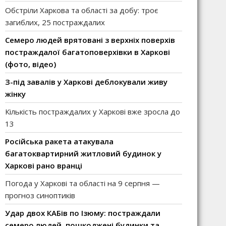
Обстріли Харкова та області за добу: троє
загиблих, 25 постраждалих
Семеро людей врятовані з верхніх поверхів
постраждалої багатоповерхівки в Харкові
(фото, відео)
З-під завалів у Харкові деблокували живу
жінку
Кількість постраждалих у Харкові вже зросла до
13
Російська ракета атакувала
багатоквартирний житловий будинок у
Харкові рано вранці
Погода у Харкові та області на 9 серпня —
прогноз синоптиків
Удар двох КАБів по Ізюму: постраждали
семеро людей, пошкоджені будинки та