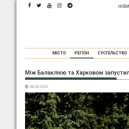
Перейти
НОВИ
до
вмісту
МІСТО
РЕГІОН
СУСПІЛЬСТВО
Між Балаклією та Харковом запусти
08.06.2026