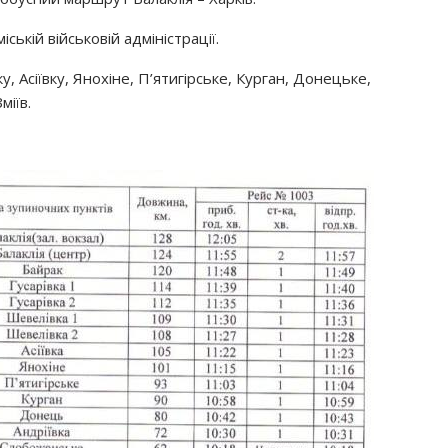
ській військовій адміністрації.
 Асіївку, Янохіне, П’ятигірське, Курган, Донецьке,
міїв.