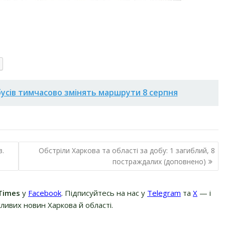
бусів тимчасово змінять маршрути 8 серпня
в.
Обстріли Харкова та області за добу: 1 загиблий, 8
постраждалих (доповнено)
Times
у
Facebook
. Підписуйтесь на нас у
Telegram
та
Х
— і
ливих новин Харкова й області.