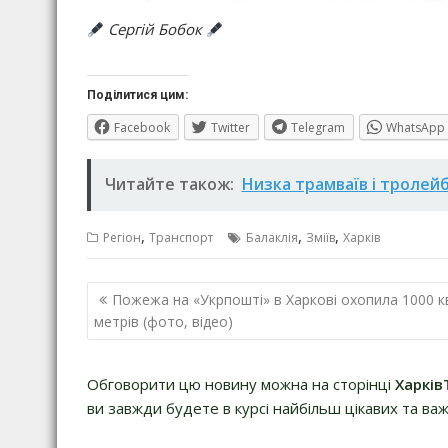
Сергій Бобок
Поділитися цим:
Facebook
Twitter
Telegram
WhatsApp
Читайте також:
Низка трамваїв і тролей
,
,
,
Регіон
Транспорт
Балаклія
Зміїв
Харків
Навігація
Пожежа на «Укрпошті» в Харкові охопила 1000 к
записів
метрів (фото, відео)
Обговорити цю новину можна на сторінці
Харків
ви завжди будете в курсі найбільш цікавих та важ