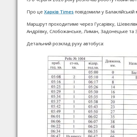
Про це
Харків Times
повідомили у Балаклійській мі
Маршрут проходитиме через Гусарівку, Шевелівку,
Андріївку, Слобожанське, Лиман, Задонецьке та З
Детальний розклад руху автобуса: