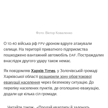
Фото: Віктор Коваленко
О 10:40 війська рф FPV-дроном вдруге атакували
селище. На території приватного підприємства
пошкоджено вантажний автомобіль DAF. Постраждалих
внаслідок другого удару також немає.
Як повідомляв
Харків Times
, у Золочівській громаді
Харківської області
розширили зону обов’язкової
евакуації населення
через безпекову ситуацію. До
переліку населених пунктів, де оголошено евакуацію,
додали ще кілька сіл громади.
Читайте також:
«Продай квартиру й задонать