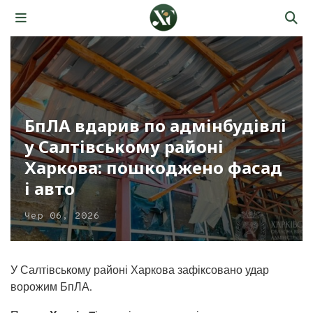
БпЛА вдарив по адмінбудівлі
у Салтівському районі
Харкова: пошкоджено фасад
і авто
Чер 06, 2026
У Салтівському районі Харкова зафіксовано удар
ворожим БпЛА.