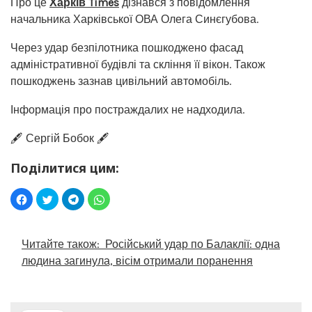
Про це
Харків Times
дізнався з повідомлення
начальника Харківської ОВА Олега Синєгубова.
Через удар безпілотника пошкоджено фасад
адміністративної будівлі та скління її вікон. Також
пошкоджень зазнав цивільний автомобіль.
Інформація про постраждалих не надходила.
🖋️ Сергій Бобок 🖋️
Поділитися цим:
Читайте також:
Російський удар по Балаклії: одна
людина загинула, вісім отримали поранення