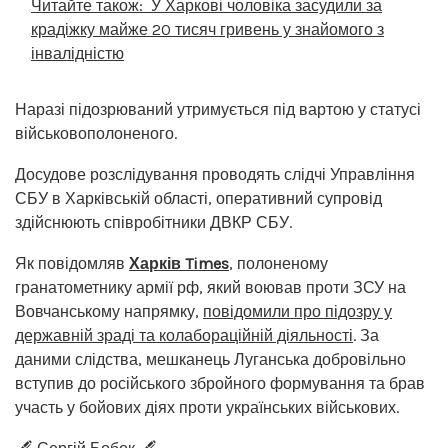
Читайте також:
У Харкові чоловіка засудили за
крадіжку майже 20 тисяч гривень у знайомого з
інвалідністю
Наразі підозрюваний утримується під вартою у статусі
військовополоненого.
Досудове розслідування проводять слідчі Управління
СБУ в Харківській області, оперативний супровід
здійснюють співробітники ДВКР СБУ.
Як повідомляв
Харків Times
, полоненому
гранатометнику армії рф, який воював проти ЗСУ на
Вовчанському напрямку,
повідомили про підозру у
державній зраді та колабораційній діяльності
. За
даними слідства, мешканець Луганська добровільно
вступив до російського збройного формування та брав
участь у бойових діях проти українських військових.