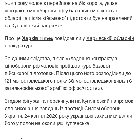
2024 року чоловік перейшов на бік ворога, уклав
контракт з міноборони рф у балашисі московської
області та після військової підготовки був направлений
на Куп’янський напрямок.
Про це
Харків Times
повідомили у
Харківській обласній
прокуратурі
.
За даними слідства, після укладення контракту з
міноборони рф чоловік пройшов курс базової
військової підготовки. Після цього його розподілили до
121 мотострілецького полку 68 мотострілецької дивізії 6
загальновійськової армії зс рф (в/ч 50183).
Згодом фігуранта перекинули на Куп’янський напрямок
для виконання завдань із протидії Силам оборони
України. 24 квітня 2026 року українські захисники взяли
його у полон на околицях Куп’янська.