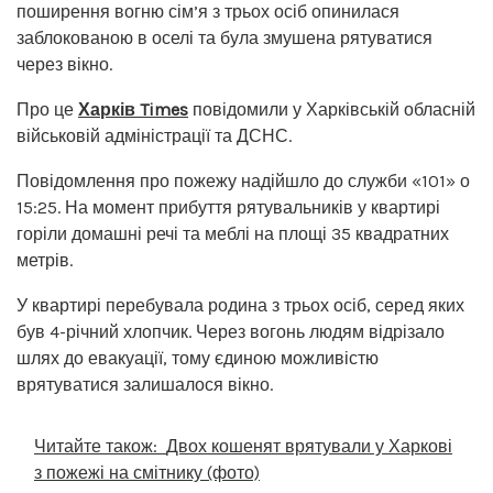
поширення вогню сім’я з трьох осіб опинилася
заблокованою в оселі та була змушена рятуватися
через вікно.
Про це
Харків Times
повідомили у Харківській обласній
військовій адміністрації та ДСНС.
Повідомлення про пожежу надійшло до служби «101» о
15:25. На момент прибуття рятувальників у квартирі
горіли домашні речі та меблі на площі 35 квадратних
метрів.
У квартирі перебувала родина з трьох осіб, серед яких
був 4-річний хлопчик. Через вогонь людям відрізало
шлях до евакуації, тому єдиною можливістю
врятуватися залишалося вікно.
Читайте також:
Двох кошенят врятували у Харкові
з пожежі на смітнику (фото)