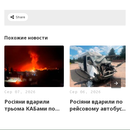
Share
Похожие новости
Сер 07, 2026
Сер 06, 2026
Росіяни вдарили
Росіяни вдарили по
трьома КАБами по
рейсовому автобусу
Ізюму: пошкоджено
на Харківщині
енергетичний об’єкт
та житлові будинки