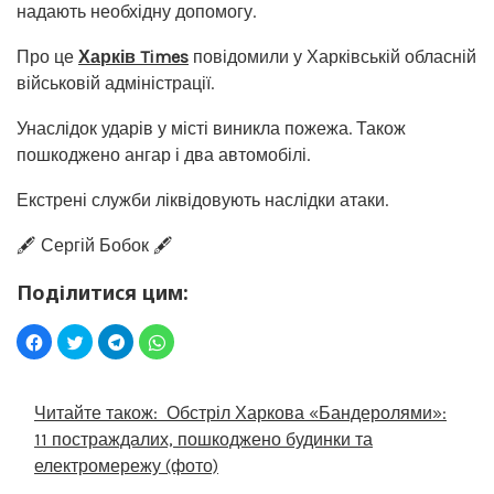
надають необхідну допомогу.
Про це
Харків Times
повідомили у Харківській обласній
військовій адміністрації.
Унаслідок ударів у місті виникла пожежа. Також
пошкоджено ангар і два автомобілі.
Екстрені служби ліквідовують наслідки атаки.
🖋️ Сергій Бобок 🖋️
Поділитися цим:
Читайте також:
Обстріл Харкова «Бандеролями»:
11 постраждалих, пошкоджено будинки та
електромережу (фото)