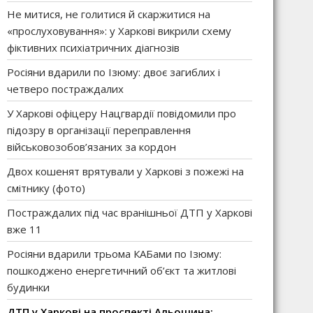
Не митися, не голитися й скаржитися на
«прослуховування»: у Харкові викрили схему
фіктивних психіатричних діагнозів
Росіяни вдарили по Ізюму: двоє загиблих і
четверо постраждалих
У Харкові офіцеру Нацгвардії повідомили про
підозру в організації переправлення
військовозобов’язаних за кордон
Двох кошенят врятували у Харкові з пожежі на
смітнику (фото)
Постраждалих під час вранішньої ДТП у Харкові
вже 11
Росіяни вдарили трьома КАБами по Ізюму:
пошкоджено енергетичний об’єкт та житлові
будинки
ДТП у Харкові на проспекті Альошина: