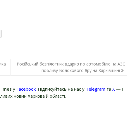
ика
Російський безпілотник вдарив по автомобілю на АЗС
поблизу Волохового Яру на Харківщині
Times
у
Facebook
. Підписуйтесь на нас у
Telegram
та
Х
— і
ливих новин Харкова й області.