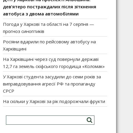
дев’ятеро постраждалих після зіткнення
автобуса з двома автомобілями
Погода у Харкові та області на 7 серпня —
прогноз синоптиків
Росіяни вдарили по рейсовому автобусу на
Харківщині
На Харківщині через суд повернули державі
12,7 га земель скіфського городища «Коломак»
У Харкові студента засудили до семи років за
виправдовування агресії РФ та пропаганду
СРСР
На скільки у Харкові за рік подорожчали фрукти