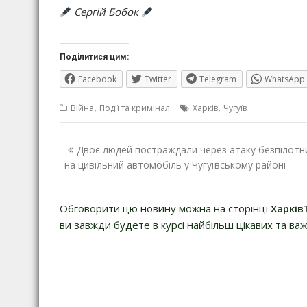
Сергій Бобок
Поділитися цим:
Facebook
Twitter
Telegram
WhatsApp
,
,
Війна
Події та кримінал
Харків
Чугуїв
Навігація
Двоє людей постраждали через атаку безпілотн
записів
на цивільний автомобіль у Чугуївському районі
Обговорити цю новину можна на сторінці
Харків
ви завжди будете в курсі найбільш цікавих та важ