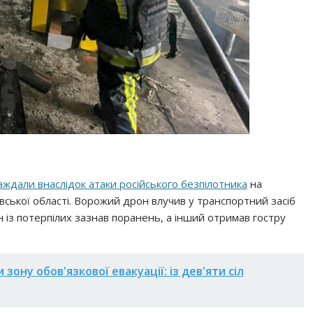
аждали внаслідок атаки російського безпілотника
на
івської області. Ворожий дрон влучив у транспортний засіб
н із потерпілих зазнав поранень, а інший отримав гостру
зону обов'язкової евакуації: із дев'яти сіл