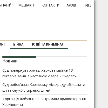
МПАНІЙ
МЕДІАКІТ
КОНТАКТИ
АРХІВ
ОРТ
ВІЙНА
ПОДІЇ ТА КРИМІНАЛ
Новини
Суд повернув громаді Харкова майже 13
гектарів землі з частиною озера «Очерет»
Суд зобов’язав Харківську міськраду збільшити
штат служб у справах дітей
Торговця вибухівкою затримали правоохоронці
Харківщини