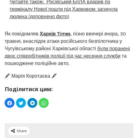
Читайте також:
Російський БпЛА вдарив по
терміналу Нової пошти під Харковом: загинула
людина (доповнено фото)
Як повідомляв
Харків Times
, пізно ввечері вчора, 30
травня, внаслідок атаки російського безпілотника у
Чугуївському районі Харківської області
були поранені
двоє співробітників поліції під час несення служби
та
пошкоджене поліційне авто.
🖋️ Марія Коротаєва 🖋️
Поділитися цим:
Share