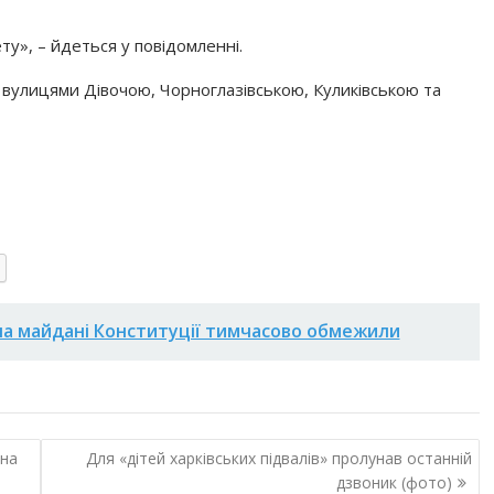
у», – йдеться у повідомленні.
 вулицями Дівочою, Чорноглазівською, Куликівською та
на майдані Конституції тимчасово обмежили
 на
Для «дітей харківських підвалів» пролунав останній
дзвоник (фото)