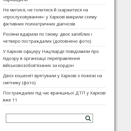
Не митися, не голитися й скаржитися на
«прослуховування»: у Харкові викрили схему
фіктивних психіатричних діагнозів
Росіяни вдарили по Ізюму: двоє загиблих і
четверо постраждалих (доповнено фото)
У Харкові офіцеру Нацгвардії повідомили про
підозру в організації переправлення
військовозобов’язаних за кордон
Двох кошенят врятували у Харкові з пожежі на
смітнику (фото)
Постраждалих під час вранішньої ДТП у Харкові
вже 11