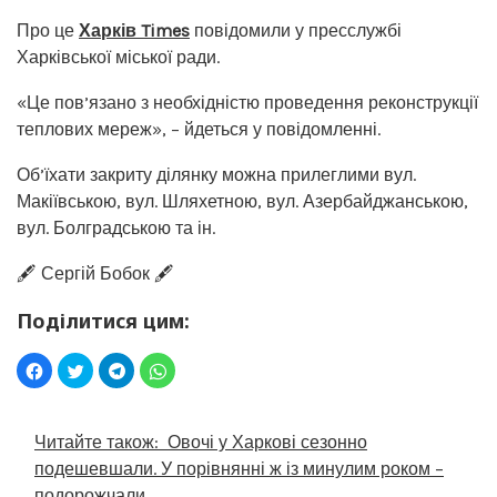
Про це
Харків Times
повідомили у пресслужбі
Харківської міської ради.
«Це пов’язано з необхідністю проведення реконструкції
теплових мереж», – йдеться у повідомленні.
Об’їхати закриту ділянку можна прилеглими вул.
Макіївською, вул. Шляхетною, вул. Азербайджанською,
вул. Болградською та ін.
🖋️ Сергій Бобок 🖋️
Поділитися цим:
Читайте також:
Овочі у Харкові сезонно
подешевшали. У порівнянні ж із минулим роком –
подорожчали