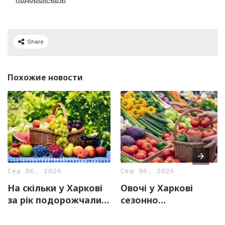
Share
Похожие новости
Сер 06, 2026
Сер 06, 2026
На скільки у Харкові
Овочі у Харкові
за рік подорожчали
сезонно
фрукти
подешевшали. У
порівнянні ж із