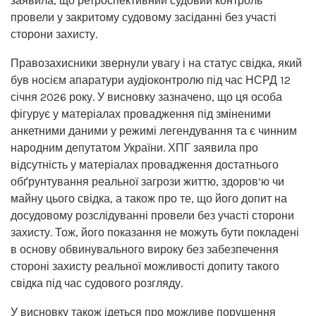
заявила, що ретроспективний судовий контроль
провели у закритому судовому засіданні без участі
сторони захисту.
Правозахисники звернули увагу і на статус свідка, який
був носієм апаратури аудіоконтролю під час НСРД 12
січня 2026 року. У висновку зазначено, що ця особа
фігурує у матеріалах провадження під зміненими
анкетними даними у режимі легендування та є чинним
народним депутатом України. ХПГ заявила про
відсутність у матеріалах провадження достатнього
обґрунтування реальної загрози життю, здоров’ю чи
майну цього свідка, а також про те, що його допит на
досудовому розслідуванні провели без участі сторони
захисту. Тож, його показання не можуть бути покладені
в основу обвинувального вироку без забезпечення
стороні захисту реальної можливості допиту такого
свідка під час судового розгляду.
У висновку також ідеться про можливе порушення