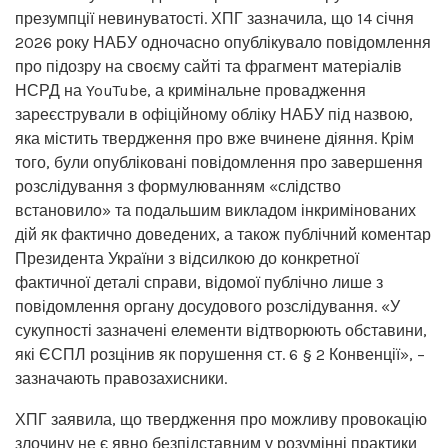
презумпції невинуватості. ХПГ зазначила, що 14 січня
2026 року НАБУ одночасно опублікувало повідомлення
про підозру на своєму сайті та фрагмент матеріалів
НСРД на YouTube, а кримінальне провадження
зареєстрували в офіційному обліку НАБУ під назвою,
яка містить твердження про вже вчинене діяння. Крім
того, були опубліковані повідомлення про завершення
розслідування з формулюванням «слідство
встановило» та подальшим викладом інкримінованих
дій як фактично доведених, а також публічний коментар
Президента України з відсилкою до конкретної
фактичної деталі справи, відомої публічно лише з
повідомлення органу досудового розслідування. «У
сукупності зазначені елементи відтворюють обставини,
які ЄСПЛ розцінив як порушення ст. 6 § 2 Конвенції», –
зазначають правозахисники.
ХПГ заявила, що твердження про можливу провокацію
злочину не є явно безпідставним у розумінні практики