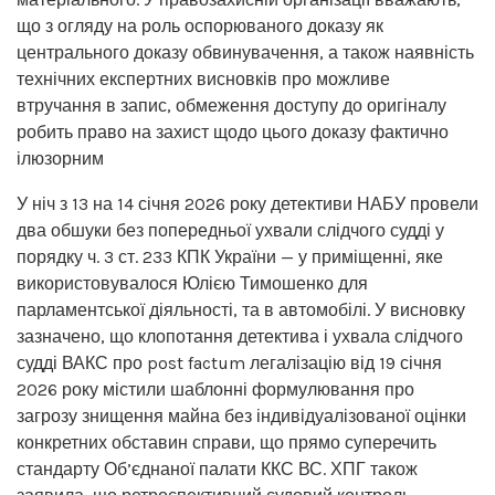
що з огляду на роль оспорюваного доказу як
центрального доказу обвинувачення, а також наявність
технічних експертних висновків про можливе
втручання в запис, обмеження доступу до оригіналу
робить право на захист щодо цього доказу фактично
ілюзорним
У ніч з 13 на 14 січня 2026 року детективи НАБУ провели
два обшуки без попередньої ухвали слідчого судді у
порядку ч. 3 ст. 233 КПК України — у приміщенні, яке
використовувалося Юлією Тимошенко для
парламентської діяльності, та в автомобілі. У висновку
зазначено, що клопотання детектива і ухвала слідчого
судді ВАКС про post factum легалізацію від 19 січня
2026 року містили шаблонні формулювання про
загрозу знищення майна без індивідуалізованої оцінки
конкретних обставин справи, що прямо суперечить
стандарту Об’єднаної палати ККС ВС. ХПГ також