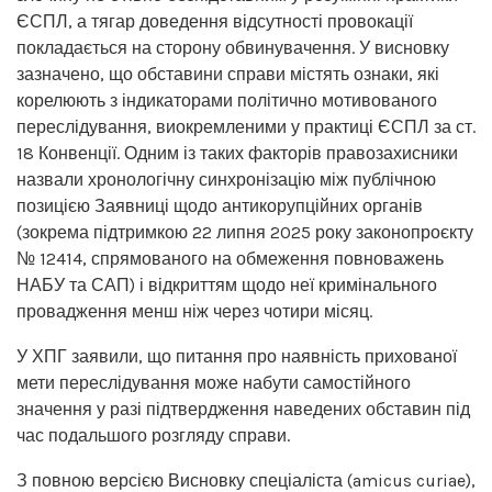
ЄСПЛ, а тягар доведення відсутності провокації
покладається на сторону обвинувачення. У висновку
зазначено, що обставини справи містять ознаки, які
корелюють з індикаторами політично мотивованого
переслідування, виокремленими у практиці ЄСПЛ за ст.
18 Конвенції. Одним із таких факторів правозахисники
назвали хронологічну синхронізацію між публічною
позицією Заявниці щодо антикорупційних органів
(зокрема підтримкою 22 липня 2025 року законопроєкту
№ 12414, спрямованого на обмеження повноважень
НАБУ та САП) і відкриттям щодо неї кримінального
провадження менш ніж через чотири місяц.
У ХПГ заявили, що питання про наявність прихованої
мети переслідування може набути самостійного
значення у разі підтвердження наведених обставин під
час подальшого розгляду справи.
З повною версією Висновку спеціаліста (amicus curiae),