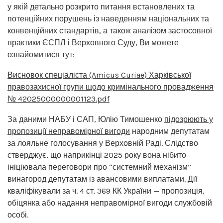
у якій детально розкрито питання встановлених та
потенційних порушень із наведенням національних та
конвенційних стандартів, а також аналізом застосовної
практики ЄСПЛ і Верховного Суду, Ви можете
ознайомитися тут:
Висновок спеціаліста (Amicus Curiae) Харківської
правозахисної групи щодо кримінального провадження
№ 42025000000001123.pdf
За даними НАБУ і САП, Юлію Тимошенко
підозрюють у
пропозиції неправомірної вигоди
народним депутатам
за лояльне голосування у Верховній Раді. Слідство
стверджує, що наприкінці 2025 року вона нібито
ініціювала переговори про “системний механізм”
винагород депутатам із авансовими виплатами. Дії
кваліфікували за ч. 4 ст. 369 КК України — пропозиція,
обіцянка або надання неправомірної вигоди службовій
особі.