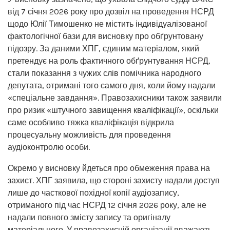
від 7 січня 2026 року про дозвіл на проведення НСРД
щодо Юлії Тимошенко не містить індивідуалізованої
фактологічної бази для висновку про обґрунтовану
підозру. За даними ХПГ, єдиним матеріалом, який
претендує на роль фактичного обґрунтування НСРД,
стали показання з чужих слів помічника народного
депутата, отримані того самого дня, коли йому надали
«спеціальне завдання». Правозахисники також заявили
про ризик «штучного завищення кваліфікації», оскільки
саме особливо тяжка кваліфікація відкрила
процесуальну можливість для проведення
аудіоконтролю особи.
Окремо у висновку йдеться про обмеження права на
захист. ХПГ заявила, що стороні захисту надали доступ
лише до часткової похідної копії аудіозапису,
отриманого під час НСРД 12 січня 2026 року, але не
надали повного змісту запису та оригіналу
матеріального. У правозахисній організації вважають,