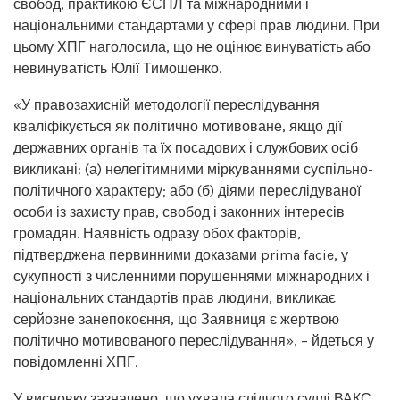
свобод, практикою ЄСПЛ та міжнародними і
національними стандартами у сфері прав людини. При
цьому ХПГ наголосила, що не оцінює винуватість або
невинуватість Юлії Тимошенко.
«У правозахисній методології переслідування
кваліфікується як політично мотивоване, якщо дії
державних органів та їх посадових і службових осіб
викликані: (а) нелегітимними міркуваннями суспільно-
політичного характеру; або (б) діями переслідуваної
особи із захисту прав, свобод і законних інтересів
громадян. Наявність одразу обох факторів,
підтверджена первинними доказами prima facie, у
сукупності з численними порушеннями міжнародних і
національних стандартів прав людини, викликає
серйозне занепокоєння, що Заявниця є жертвою
політично мотивованого переслідування», – йдеться у
повідомленні ХПГ.
У висновку зазначено, що ухвала слідчого судді ВАКС