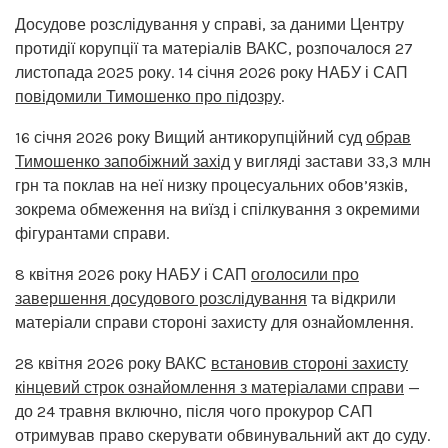
Досудове розслідування у справі, за даними Центру
протидії корупції та матеріалів ВАКС, розпочалося 27
листопада 2025 року. 14 січня 2026 року НАБУ і САП
повідомили Тимошенко про підозру
.
16 січня 2026 року Вищий антикорупційний суд
обрав
Тимошенко запобіжний захід
у вигляді застави 33,3 млн
грн та поклав на неї низку процесуальних обов’язків,
зокрема обмеження на виїзд і спілкування з окремими
фігурантами справи.
8 квітня 2026 року НАБУ і САП
оголосили про
завершення досудового розслідування
та відкрили
матеріали справи стороні захисту для ознайомлення.
28 квітня 2026 року ВАКС
встановив стороні захисту
кінцевий строк ознайомлення з матеріалами справи
—
до 24 травня включно, після чого прокурор САП
отримував право скерувати обвинувальний акт до суду.