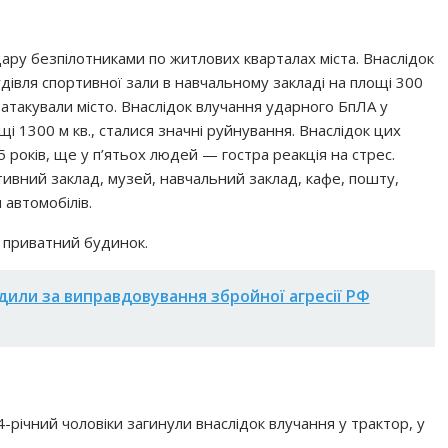
ру безпілотниками по житлових кварталах міста. Внаслідок
удівля спортивної зали в навчальному закладі на площі 300
 атакували місто. Внаслідок влучання ударного БпЛА у
щі 1300 м кв., сталися значні руйнування. Внаслідок цих
5 років, ще у п’ятьох людей — гостра реакція на стрес.
вний заклад, музей, навчальний заклад, кафе, пошту,
 автомобілів.
 приватний будинок.
дили за виправдовування збройної агресії РФ
-річний чоловіки загинули внаслідок влучання у трактор, у