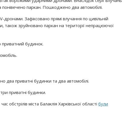
 атак ворожими ударними дронами. Внаслідок серії влучань
а понівечено паркан. Пошкоджено два автомобілі.
V-дронами. Зафіксовано прямі влучання по цивільній
и, також зруйновано паркан на території непрацюючої
 приватний будинок.
омобіль.
 два приватні будинки та два автомобілі.
ри приватні будинки.
д час обстрілів міста Балаклія Харківської області
були