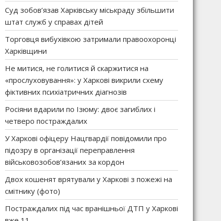
Суд зобов’язав Харківську міськраду збільшити
штат служб у справах дітей
Торговця вибухівкою затримали правоохоронці
Харківщини
Не митися, не голитися й скаржитися на
«прослуховування»: у Харкові викрили схему
фіктивних психіатричних діагнозів
Росіяни вдарили по Ізюму: двоє загиблих і
четверо постраждалих
У Харкові офіцеру Нацгвардії повідомили про
підозру в організації переправлення
військовозобов’язаних за кордон
Двох кошенят врятували у Харкові з пожежі на
смітнику (фото)
Постраждалих під час вранішньої ДТП у Харкові
вже 11