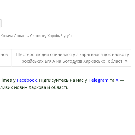
,
,
,
,
Козача Лопань
Слатине
Харків
Чугуїв
гноз
Шестеро людей опинилися у лікарні внаслідок нальоту
російських БпЛА на Богодухів Харківської області
Times
у
Facebook
. Підписуйтесь на нас у
Telegram
та
Х
— і
ливих новин Харкова й області.