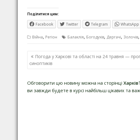
Поділитися цим:
Facebook
Twitter
Telegram
WhatsApp
,
,
,
,
Війна
Регіон
Балаклія
Богодухів
Дергачі
Золочів
Навігація
Погода у Харкові та області на 24 травня — про
записів
синоптиків
Обговорити цю новину можна на сторінці
Харків
ви завжди будете в курсі найбільш цікавих та важ