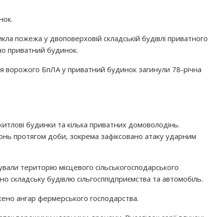
нок.
ла пожежа у двоповерховій складській будівлі приватного
но приватний будинок.
ня ворожого БпЛА у приватний будинок загинули 78-річна
итлові будинки та кілька приватних домоволодінь.
гонь протягом доби, зокрема зафіксовано атаку ударним
ували територію місцевого сільськогосподарського
 складську будівлю сільгосппідприємства та автомобіль.
ено ангар фермерського господарства.