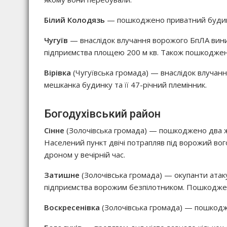
Білий Колодязь
— пошкоджено приватний буди
Чугуїв
— внаслідок влучання ворожого БпЛА виник
підприємства площею 200 м кв. Також пошкодже
Вірівка
(Чугуївська громада) — внаслідок влучан
мешканка будинку та її 47-річний племінник.
Богодухівський район
Сінне
(Золочівська громада) — пошкоджено два ж
Населений пункт двічі потрапляв під ворожий во
дроном у вечірній час.
Затишне
(Золочівська громада) — окупанти атак
підприємства ворожим безпілотником. Пошкоджено
Воскресенівка
(Золочівська громада) — пошкодж