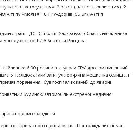
пункти із застосуванням: 2 ракет (тип встановлюється), 2
пЛА типу «Молнія», 8 FPV-дронів, 65 БпЛА (тип
міністрації, ДСНС, поліції Харківської області, начальника
и Богодухівської РДА Анатолія Рисцова.
вня близько 6:00 росіяни атакували FPV-дроном цивільний
івка. Унаслідок атаки загинула 86-річна мешканка селища, її
тримав поранення і був госпіталізований до лікарні.
риватний будинок, автомобіль екстреної медичної
 приватні домоволодіння.
ериторії приватного підприємства. Постраждалих немає.