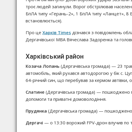
троє людей загинули. Ворог обстрілював населені 
БпЛА типу «Герань-2», 1 БпЛА типу «Ланцет», 8 Б
встановлюється).
Про це
Харків Times
дізнався з повідомлень облад
Дергачівської МВА Вячеслава Задоренка та голов
Харківський район
Козача Лопань
(Дергачівська громада) — 23 тра
автомобіль, який рухався автодорогою у бік с. Цуп
64-річний син, що перебував за кермом автівки, о
Слатине
(Дергачівська громада) — пошкоджено п
допомоги та приватні домоволодіння.
Прудянка
(Дергачівська громада) — пошкоджено
Дергачі
— о 13:30 ворожий FPV-дрон влучив по т