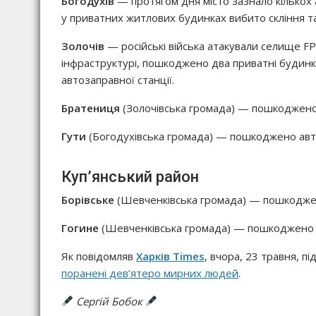
Богодухів
— протягом дня місто зазнало кількох
у приватних житлових будинках вибито скління т
Золочів
— російські війська атакували селище FP
інфраструктурі, пошкоджено два приватні будинк
автозаправної станції.
Братениця
(Золочівська громада) — пошкоджено
Гути
(Богодухівська громада) — пошкоджено авт
Куп’янський район
Борівське
(Шевченківська громада) — пошкоджено
Гогине
(Шевченківська громада) — пошкоджено т
Як повідомляв
Харків Times
, вчора, 23 травня, пі
поранені дев’ятеро мирних людей
.
Сергій Бобок