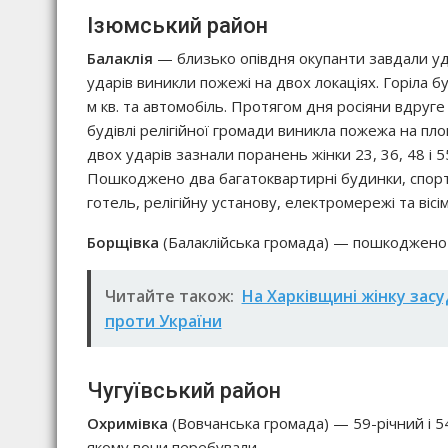
Ізюмський район
Балаклія
— близько опівдня окупанти завдали уда
ударів виникли пожежі на двох локаціях. Горіла б
м кв. та автомобіль. Протягом дня росіяни вдруге
будівлі релігійної громади виникла пожежа на пло
двох ударів зазнали поранень жінки 23, 36, 48 і 5
Пошкоджено два багатоквартирні будинки, спорти
готель, релігійну установу, електромережі та вісім
Борщівка
(Балаклійська громада) — пошкоджено
Читайте також:
На Харківщині жінку засу
проти України
Чугуївський район
Охримівка
(Вовчанська громада) — 59-річний і 54
якому вони перебували.