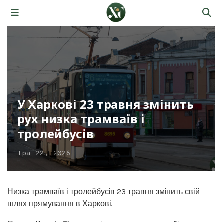
У Харкові 23 травня змінить
рух низка трамваїв і
тролейбусів
Тра 22, 2026
Низка трамваїв і тролейбусів 23 травня змінить свій
шлях прямування в Харкові.