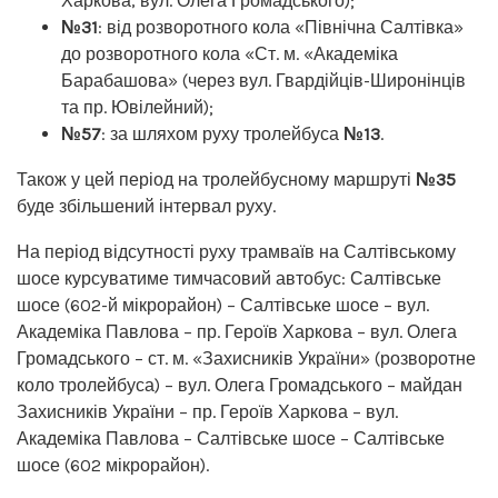
Харкова, вул. Олега Громадського);
№31
: від розворотного кола «Північна Салтівка»
до розворотного кола «Ст. м. «Академіка
Барабашова» (через вул. Гвардійців-Широнінців
та пр. Ювілейний);
№57
: за шляхом руху тролейбуса
№13
.
Також у цей період на тролейбусному маршруті
№35
буде збільшений інтервал руху.
На період відсутності руху трамваїв на Салтівському
шосе курсуватиме тимчасовий автобус: Салтівське
шосе (602-й мікрорайон) – Салтівське шосе – вул.
Академіка Павлова – пр. Героїв Харкова – вул. Олега
Громадського – ст. м. «Захисників України» (розворотне
коло тролейбуса) – вул. Олега Громадського – майдан
Захисників України – пр. Героїв Харкова – вул.
Академіка Павлова – Салтівське шосе – Салтівське
шосе (602 мікрорайон).