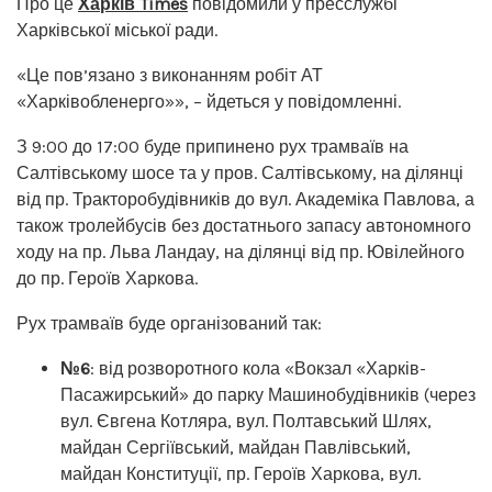
Про це
Харків Times
повідомили у пресслужбі
Харківської міської ради.
«Це пов’язано з виконанням робіт АТ
«Харківобленерго»», – йдеться у повідомленні.
З 9:00 до 17:00 буде припинено рух трамваїв на
Салтівському шосе та у пров. Салтівському, на ділянці
від пр. Тракторобудівників до вул. Академіка Павлова, а
також тролейбусів без достатнього запасу автономного
ходу на пр. Льва Ландау, на ділянці від пр. Ювілейного
до пр. Героїв Харкова.
Рух трамваїв буде організований так:
№6
: від розворотного кола «Вокзал «Харків-
Пасажирський» до парку Машинобудівників (через
вул. Євгена Котляра, вул. Полтавський Шлях,
майдан Сергіївський, майдан Павлівський,
майдан Конституції, пр. Героїв Харкова, вул.