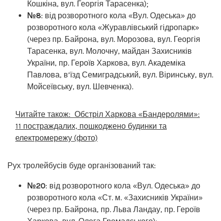
Кошкіна, вул. Георгія Тарасенка);
№8
: від розворотного кола «Вул. Одеська» до
розворотного кола «Журавлівський гідропарк»
(через пр. Байрона, вул. Морозова, вул. Георгія
Тарасенка, вул. Молочну, майдан Захисників
України, пр. Героїв Харкова, вул. Академіка
Павлова, в’їзд Семиградський, вул. Віринську, вул.
Мойсеївську, вул. Шевченка).
Читайте також:
Обстріл Харкова «Бандеролями»:
11 постраждалих, пошкоджено будинки та
електромережу (фото)
Рух тролейбусів буде організований так:
№20
: від розворотного кола «Вул. Одеська» до
розворотного кола «Ст. м. «Захисників України»
(через пр. Байрона, пр. Льва Ландау, пр. Героїв