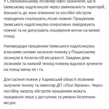
У Слобожанському лісовому офісі зазначили, що в
Ізюмському надлісництві через замінованість територій,
близькість до зони зіткнення та постійні обстріли
періодично спалахують лісові пожежі. Працівники
Ізюмського надлісництва оперативно ліквідовують
пожежі та не допускають поширення вогню на великі
площі.
Напередодні працівники Ізюмського надлісництва
власними силами загасили пожежу у Піщанському
лісництві в болотистій місцевості. Завдяки діям
лісівників та наявній техніці пожежу вдалося зупинити
на площі менш як 1 га.
Для гасіння пожеж у Харківській області лісівники
залучили техніку та інвентар ДП «Ліси України». Через
постійну загрозу обстрілів працівники можуть
працювати лише у доступних та умовно безпечних
місцях.