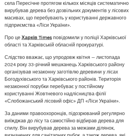
села Пересічне протягом кількох місяців систематично
вирубував дерева без дозвільних документів у лісових
масивах, що перебувають у користуванні державного
підприємства «Ліси України».
Про це
Харків Times
повідомили у поліції Харківської
області та Харківській обласній прокуратурі.
Слідство вважає, що упродовж квітня — листопада
2024 року 33-річний мешканець Харківського району
організував незаконну заготівлю деревини у лісах
Богодухівського та Харківського районів. Територія
незаконної порубки перебуває у постійному
користуванні Жовтневого надлісництва філії
«Слобожанський лісовий офіс» ДП «Ліси України».
За даними правоохоронців, підозрюваний регулярно
виїжджав до лісу та самостійно відбирав дерева для
спилу. Він вирубував дерева за межами ділянок,
визначених для санітарних рубок, а також дерева, які