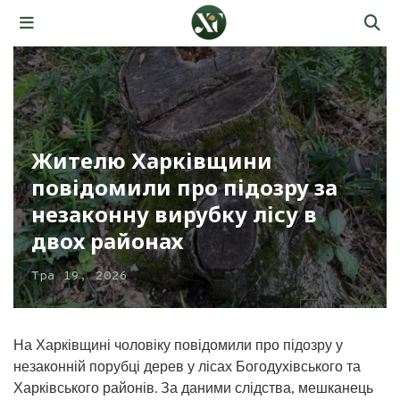
Жителю Харківщини
повідомили про підозру за
незаконну вирубку лісу в
двох районах
Тра 19, 2026
На Харківщині чоловіку повідомили про підозру у
незаконній порубці дерев у лісах Богодухівського та
Харківського районів. За даними слідства, мешканець