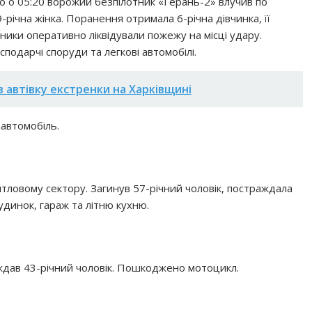
о о 05:20 ворожий безпілотник «Герань-2» влучив по
річна жінка. Поранення отримала 6-річна дівчинка, її
ьники оперативно ліквідували пожежу на місці удару.
подарчі споруди та легкові автомобілі.
 автівку екстренки на Харківщині
автомобіль.
тловому сектору. Загинув 57-річний чоловік, постраждала
динок, гараж та літню кухню.
дав 43-річний чоловік. Пошкоджено мотоцикл.