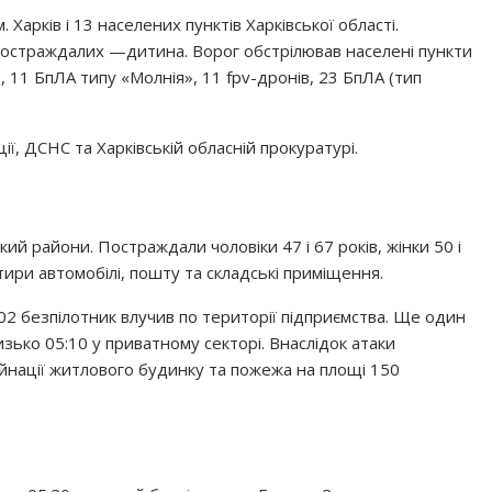
Харків і 13 населених пунктів Харківської області.
 постраждалих —дитина. Ворог обстрілював населені пункти
, 11 БпЛА типу «Молнія», 11 fpv-дронів, 23 БпЛА (тип
ії, ДСНС та Харківській обласній прокуратурі.
й райони. Постраждали чоловіки 47 і 67 років, жінки 50 і
ири автомобілі, пошту та складські приміщення.
02 безпілотник влучив по території підприємства. Ще один
ько 05:10 у приватному секторі. Внаслідок атаки
йнації житлового будинку та пожежа на площі 150