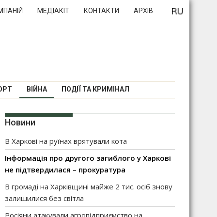
МПАНІЙ
МЕДІАКІТ
КОНТАКТИ
АРХІВ
ОРТ
ВІЙНА
ПОДІЇ ТА КРИМІНАЛ
Новини
В Харкові на руїнах врятували кота
Інформація про другого загиблого у Харкові
не підтвердилася – прокуратура
В громаді на Харківщині майже 2 тис. осіб знову
залишилися без світла
Росіяни атакували агропідприємство на