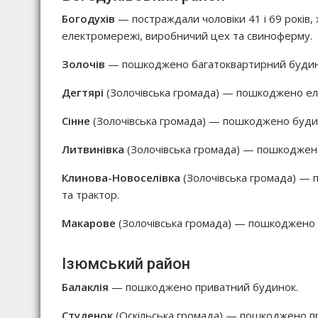
Богодухів
— постраждали чоловіки 41 і 69 років,
електромережі, виробничий цех та свиноферму.
Золочів
— пошкоджено багатоквартирний будино
Дегтярі
(Золочівська громада) — пошкоджено ел
Сінне
(Золочівська громада) — пошкоджено будин
Литвинівка
(Золочівська громада) — пошкоджено д
Клинова-Новоселівка
(Золочівська громада) — 
та трактор.
Макарове
(Золочівська громада) — пошкоджено 
Ізюмський район
Балаклія
— пошкоджено приватний будинок.
Студенок
(Оскільська громада) — пошкоджено п