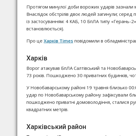
Протягом минулої доби ворожих ударів зазнали м. 
Внаслідок обстрілів двоє людей загинули; серед
із застосуванням: 4 КАБ, 10 БпЛА типу «Герань-2»
встановлюється).
Про це
Харків Times
повідомили в обладміністрац
Харків
Ворог атакував БпЛА Салтівський та Новобаварськи
73 років. Пошкоджено 30 приватних будинків, чот
У Новобаварському районі 19 травня близько 00:
удар по Новобаварському району зафіксували близ
пошкоджено приватні домоволодіння, сталися ру
квадратних метрів.
Харківський район