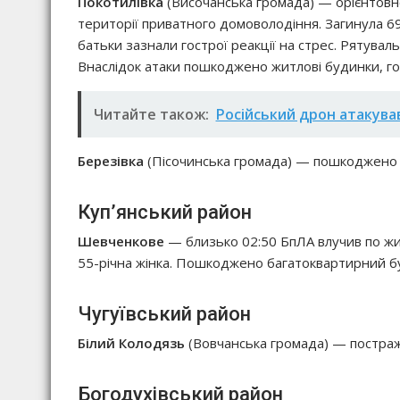
Покотилівка
(Височанська громада) — орієнтовн
території приватного домоволодіння. Загинула 69-
батьки зазнали гострої реакції на стрес. Рятувал
Внаслідок атаки пошкоджено житлові будинки, гос
Читайте також:
Російський дрон атакував
Березівка
(Пісочинська громада) — пошкоджено 
Куп’янський район
Шевченкове
— близько 02:50 БпЛА влучив по жи
55-річна жінка. Пошкоджено багатоквартирний бу
Чугуївський район
Білий Колодязь
(Вовчанська громада) — постраж
Богодухівський район