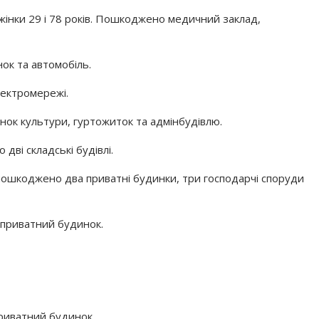
 жінки 29 і 78 років. Пошкоджено медичний заклад,
к та автомобіль.
ектромережі.
ок культури, гуртожиток та адмінбудівлю.
ві складські будівлі.
пошкоджено два приватні будинки, три господарчі споруди
приватний будинок.
риватний будинок.