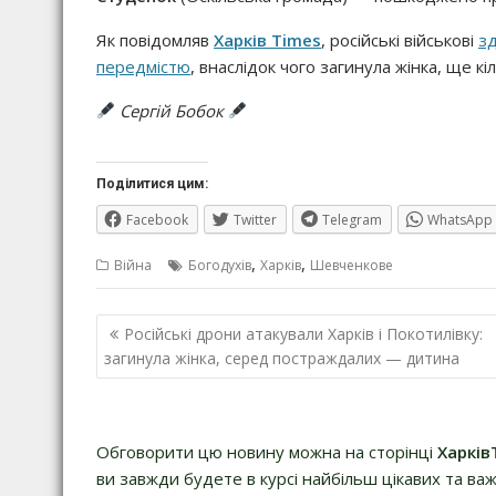
Як повідомляв
Харків Times
, російські військові
зд
передмістю
, внаслідок чого загинула жінка, ще к
Сергій Бобок
Поділитися цим:
Facebook
Twitter
Telegram
WhatsApp
,
,
Війна
Богодухів
Харків
Шевченкове
Навігація
Російські дрони атакували Харків і Покотилівку:
записів
загинула жінка, серед постраждалих — дитина
Обговорити цю новину можна на сторінці
Харків
ви завжди будете в курсі найбільш цікавих та важ