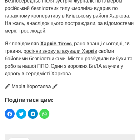
Безпосередньо після зустрічі журналістів із мером
російський безпілотник типу «молнія» вдарив по
гаражному кооперативу в Київському районі Харкова.
На жаль, внаслідок цього постраждали, за відомостями
мерії, троє людей.
Як повідомляв
Харків Times
, рано вранці сьогодні, 16
травня,
росіяни знову атакували Харків
своїми
бойовими безпілотниками. Містян розбудили вибухи та
робота нашої ППО. Один з ворожих БпЛА влучив у
дорогу в середмісті Харкова.
🖋️ Марія Коротаєва 🖋️
Поділитися цим: