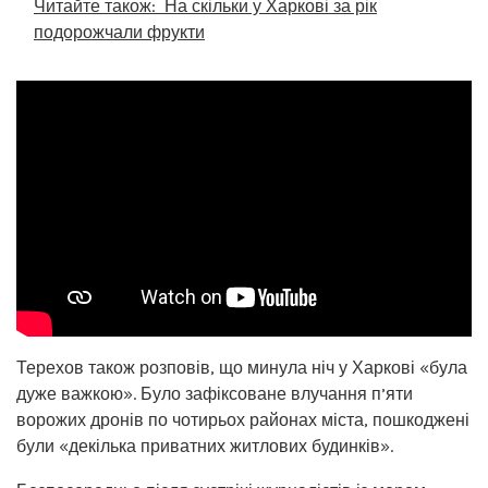
Читайте також:
На скільки у Харкові за рік
подорожчали фрукти
Терехов також розповів, що минула ніч у Харкові «була
дуже важкою». Було зафіксоване влучання п’яти
ворожих дронів по чотирьох районах міста, пошкоджені
були «декілька приватних житлових будинків».