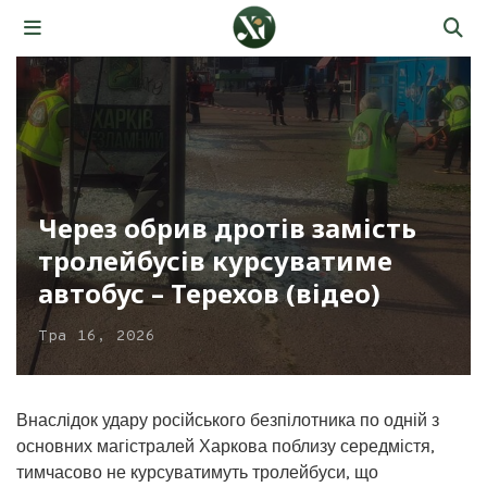
Через обрив дротів замість
тролейбусів курсуватиме
автобус – Терехов (відео)
Тра 16, 2026
Внаслідок удару російського безпілотника по одній з
основних магістралей Харкова поблизу середмістя,
тимчасово не курсуватимуть тролейбуси, що