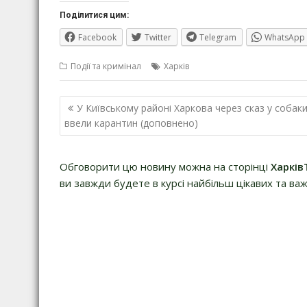
Поділитися цим:
Facebook
Twitter
Telegram
WhatsApp
Події та кримінал
Харків
Навігація
У Київському районі Харкова через сказ у собак
записів
ввели карантин (доповнено)
Обговорити цю новину можна на сторінці
Харків
ви завжди будете в курсі найбільш цікавих та важ