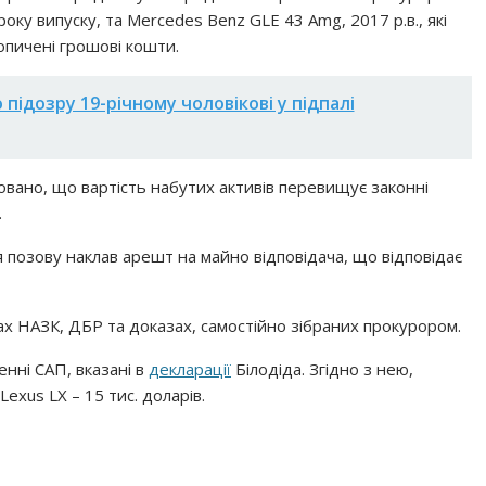
 року випуску, та Mercedes Benz GLE 43 Amg, 2017 р.в., які
опичені грошові кошти.
 підозру 19-річному чоловікові у підпалі
совано, що вартість набутих активів перевищує законні
.
 позову наклав арешт на майно відповідача, що відповідає
ах НАЗК, ДБР та доказах, самостійно зібраних прокурором.
енні САП, вказані в
декларації
Білодіда. Згідно з нею,
Lexus LX – 15 тис. доларів.