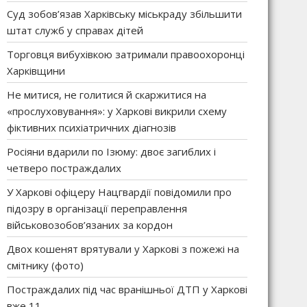
Суд зобов’язав Харківську міськраду збільшити
штат служб у справах дітей
Торговця вибухівкою затримали правоохоронці
Харківщини
Не митися, не голитися й скаржитися на
«прослуховування»: у Харкові викрили схему
фіктивних психіатричних діагнозів
Росіяни вдарили по Ізюму: двоє загиблих і
четверо постраждалих
У Харкові офіцеру Нацгвардії повідомили про
підозру в організації переправлення
військовозобов’язаних за кордон
Двох кошенят врятували у Харкові з пожежі на
смітнику (фото)
Постраждалих під час вранішньої ДТП у Харкові
вже 11