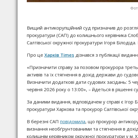
Фото
Вищий антикорупційний суд призначив до розгляд
прокуратури (САП) до колишнього керівника Слоб
Салтівської окружної прокуратури Ігоря Білодіда. 
Про це
Харків Times
дізнався з публікації видан
«Призначити справу за позовом прокурора треть
активів та їх стягнення в дохід держави до судово
Визначити додаткові дати судових засідань: 5 чер
червня 2026 року о 13:00», – йдеться в рішенні су
За даними видання, відповідачем у справі є Ігор 
прокуратури Харкова та прокурор Салтівської окр
В березні САП
повідомила
, що прокурор антикор
визнання необґрунтованими та стягнення в дохід 
колишнім керівником окружної прокуратури у м. Х