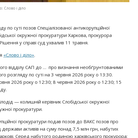
: Слово і діло
у по суті позов Спеціалізованої антикорупційної
ідської окружної прокуратури Харкова, прокурора
Рішення у справі суд ухвалив 11 травня.
ня
«Слово і діло»
.
ого відділу САП до … про визнання необґрунтованими
го розгляду по суті на 3 червня 2026 року о 13:30.
вня 2026 року о 12:30; 8 червня 2026 року о 12:30; 15
ду.
Білодід — колишній керівник Слобідської окружної
ужної прокуратури.
упційної прокуратури подав позов до ВАКС позов про
держави активів на суму понад 7,5 млн грн, набутих
аркові. Серед набутого родиною харківського прокурора: