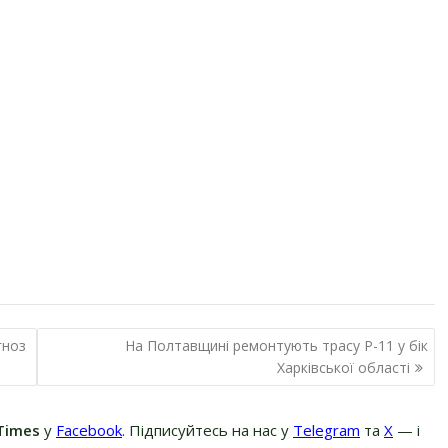
гноз
На Полтавщині ремонтують трасу Р-11 у бік
Харківської області
Times
у
Facebook
. Підписуйтесь на нас у
Telegram
та
Х
— і