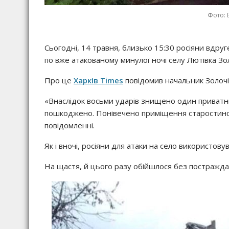
Фото: 
Сьогодні, 14 травня, близько 15:30 росіяни вдру
по вже атакованому минулої ночі селу Лютівка Зол
Про це
Харків Times
повідомив начальник Золочів
«Внаслідок восьми ударів знищено один приватни
пошкоджено. Понівечено приміщення старостинськ
повідомленні.
Як і вночі, росіяни для атаки на село використов
На щастя, й цього разу обійшлося без постражда