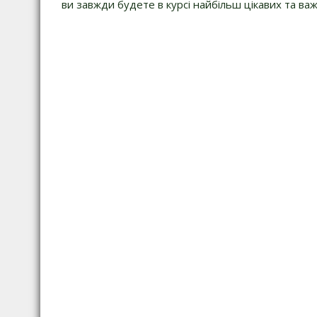
г
ви завжди будете в курсі найбільш цікавих та важ
а
ц
і
я
з
а
п
и
с
і
в