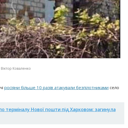
 Віктор Коваленко
чі
росіяни більше 10 разів атакували безпілотниками
село
по терміналу Нової пошти під Харковом: загинула