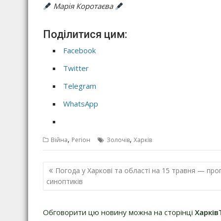
Марія Коротаєва
Поділитися цим:
Facebook
Twitter
Telegram
WhatsApp
,
,
Війна
Регіон
Золочів
Харків
Н
Погода у Харкові та області на 15 травня — про
а
синоптиків
в
і
Обговорити цю новину можна на сторінці
Харків