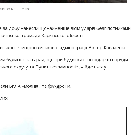
Віктор Коваленко
ге за добу нанесли щонайменше вісім ударів безпілотниками
очівської громади Харківської області.
ської селищної військової адміністрації Віктор Коваленко.
й будинок та сарай, ще три будинки і господарчі споруди
ого округу та Пункт незламності», – йдеться у
ували БпЛА «молнія» та fpv-дрони.
лих.