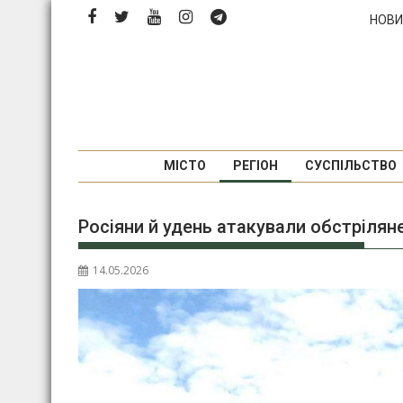
П
НОВИ
е
р
е
й
т
и
д
МІСТО
РЕГІОН
СУСПІЛЬСТВО
о
в
Росіяни й удень атакували обстріляне
м
і
с
14.05.2026
т
у