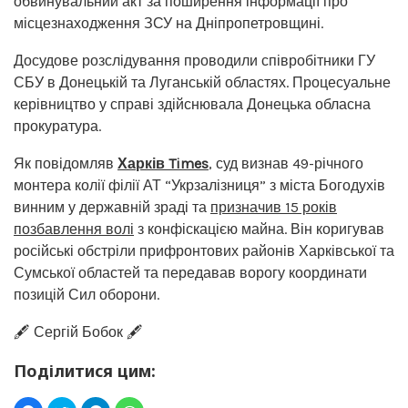
обвинувальний акт за поширення інформації про
місцезнаходження ЗСУ на Дніпропетровщині.
Досудове розслідування проводили співробітники ГУ
СБУ в Донецькій та Луганській областях. Процесуальне
керівництво у справі здійснювала Донецька обласна
прокуратура.
Як повідомляв
Харків Times
, суд визнав 49-річного
монтера колії філії АТ “Укрзалізниця” з міста Богодухів
винним у державній зраді та
призначив 15 років
позбавлення волі
з конфіскацією майна. Він коригував
російські обстріли прифронтових районів Харківської та
Сумської областей та передавав ворогу координати
позицій Сил оборони.
🖋️ Сергій Бобок 🖋️
Поділитися цим: