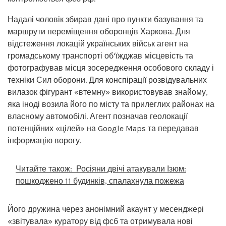
Надалі чоловік збирав дані про пункти базування та
маршрути переміщення оборонців Харкова. Для
відстеження локацій українських військ агент на
громадському транспорті об’їжджав місцевість та
фотографував місця зосередження особового складу і
техніки Сил оборони. Для конспірації розвідувальних
вилазок фігурант «втемну» використовував знайому,
яка іноді возила його по місту та прилеглих районах на
власному автомобілі. Агент позначав геолокації
потенційних «цілей» на Google Maps та передавав
інформацію ворогу.
Читайте також:
Росіяни двічі атакували Ізюм:
пошкоджено 11 будинків, спалахнула пожежа
Його дружина через анонімний акаунт у месенджері
«звітувала» куратору від фсб та отримувала нові