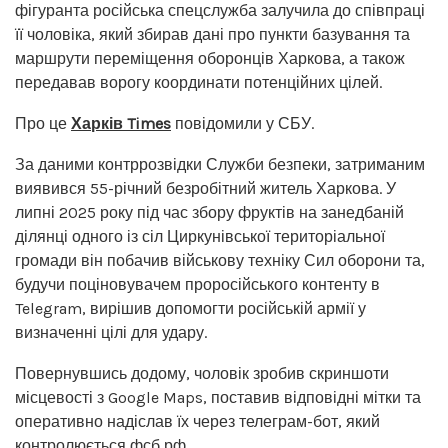
фігуранта російська спецслужба залучила до співпраці
її чоловіка, який збирав дані про пункти базування та
маршрути переміщення оборонців Харкова, а також
передавав ворогу координати потенційних цілей.
Про це
Харків Times
повідомили у СБУ.
За даними контррозвідки Служби безпеки, затриманим
виявився 55-річний безробітний житель Харкова. У
липні 2025 року під час збору фруктів на занедбаній
ділянці одного із сіл Циркунівської територіальної
громади він побачив військову техніку Сил оборони та,
будучи поціновувачем проросійського контенту в
Telegram, вирішив допомогти російській армії у
визначенні цілі для удару.
Повернувшись додому, чоловік зробив скриншоти
місцевості з Google Maps, поставив відповідні мітки та
оперативно надіслав їх через телеграм-бот, який
контролюється фсб рф.