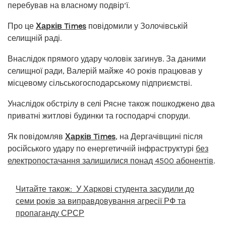
перебував на власному подвір’ї.
Про це
Харків Times
повідомили у Золочівській
селищній раді.
Внаслідок прямого удару чоловік загинув. За даними
селищної ради, Валерій майже 40 років працював у
місцевому сільськогосподарському підприємстві.
Унаслідок обстрілу в селі Рясне також пошкоджено два
приватні житлові будинки та господарчі споруди.
Як повідомляв
Харків Times
, на Дергачівщині після
російського удару по енергетичній інфраструктурі
без
електропостачання залишилися понад 4500 абонентів
.
Читайте також:
У Харкові студента засудили до
семи років за виправдовування агресії РФ та
пропаганду СРСР